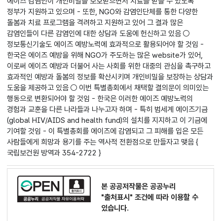
에이즈 감염인이 개인비밀을 보호받으면서 치료를 받을 수 있도록
정부가 지원하고 있으며 - 또한, NGO와 감염인단체를 통한 다양한
돌봄과 치료 프로그램을 격려하고 지원하고 있어 그 결과 많은
감염인들이 다른 감염인에 대한 상담과 도움에 헌신하고 있음 ○
정보통신기술도 에이즈 예방노력에 효과적으로 활용되어야 할 것임 -
한국은 에이즈 예방을 위해 NGO가 주도하는 많은 website가 있어,
이로써 에이즈 예방과 더불어 사는 사회를 위한 대중의 관심을 촉구하고
효과적인 예방과 돌봄의 정보를 확산시키며 개인비밀을 보장하는 상담과
도움을 제공하고 있음 ○ 이번 특별총회에서 채택할 결의문이 의미있는
행동으로 변환되어야 할 것임 - 한국은 이러한 에이즈 예방노력의
경험과 교훈을 다른 나라들과 나누고자 하며 - 특히 범세계 에이즈기금
(global HIV/AIDS and health fund)의 설치를 지지하고 이 기금에
기여할 것임 - 이 특별총회를 에이즈에 감염되고 그 피해를 입은 모든
사람들에게 희망과 용기를 주는 역사적 전환점으로 만들자고 맺음 {
국립보건원 방역과 354-2722 }
본 공공저작물은 공공누리
"출처표시"
조건에 따라 이용할 수
있습니다.