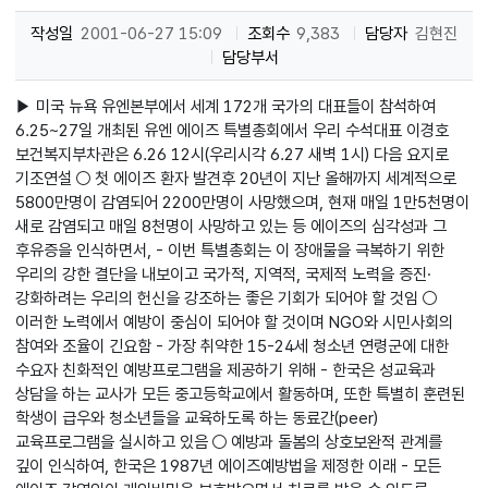
작성일
2001-06-27 15:09
조회수
9,383
담당자
김현진
담당부서
▶ 미국 뉴욕 유엔본부에서 세계 172개 국가의 대표들이 참석하여
6.25~27일 개최된 유엔 에이즈 특별총회에서 우리 수석대표 이경호
보건복지부차관은 6.26 12시(우리시각 6.27 새벽 1시) 다음 요지로
기조연설 ○ 첫 에이즈 환자 발견후 20년이 지난 올해까지 세계적으로
5800만명이 감염되어 2200만명이 사망했으며, 현재 매일 1만5천명이
새로 감염되고 매일 8천명이 사망하고 있는 등 에이즈의 심각성과 그
후유증을 인식하면서, - 이번 특별총회는 이 장애물을 극복하기 위한
우리의 강한 결단을 내보이고 국가적, 지역적, 국제적 노력을 증진·
강화하려는 우리의 헌신을 강조하는 좋은 기회가 되어야 할 것임 ○
이러한 노력에서 예방이 중심이 되어야 할 것이며 NGO와 시민사회의
참여와 조율이 긴요함 - 가장 취약한 15-24세 청소년 연령군에 대한
수요자 친화적인 예방프로그램을 제공하기 위해 - 한국은 성교육과
상담을 하는 교사가 모든 중고등학교에서 활동하며, 또한 특별히 훈련된
학생이 급우와 청소년들을 교육하도록 하는 동료간(peer)
교육프로그램을 실시하고 있음 ○ 예방과 돌봄의 상호보완적 관계를
깊이 인식하여, 한국은 1987년 에이즈예방법을 제정한 이래 - 모든