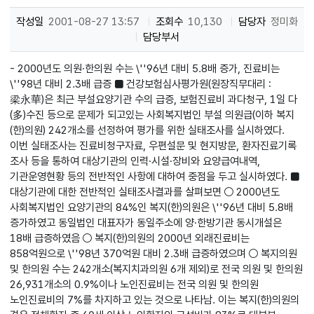
작성일
2001-08-27 13:57
조회수
10,130
담당자
정미화
담당부서
- 2000년도 의원·한의원 수는 \''96년 대비 5.8배 증가, 진료비는
\''98년 대비 2.3배 급증 ■ 건강보험심사평가원(원장직무대리 :
梁永華)은 최근 부설요양기관 수의 급증, 보험진료비 과다청구, 1일 다
(多)수진 등으로 문제가 되고있는 사회복지법인 부설 의원급(이하 복지
(한)의원) 242개소를 선정하여 평가를 위한 실태조사를 실시하였다.
이번 실태조사는 진료비청구자료, 우편설문 및 현지방문, 환자진료기록
조사 등을 통하여 대상기관의 인력·시설·장비와 요양급여내역,
기관운영현황 등의 전반적인 사항에 대하여 중점을 두고 실시하였다. ■
대상기관에 대한 전반적인 실태조사결과를 살펴보면 ○ 2000년도
사회복지법인 요양기관의 84%인 복지(한)의원은 \''96년 대비 5.8배
증가하였고 동일법인 대표자가 동일주소에 양·한방기관 동시개설은
18배 급증하였음 ○ 복지(한)의원의 2000년 외래진료비는
858억원으로 \''98년 370억원 대비 2.3배 급증하였으며 ○ 복지의원
및 한의원 수는 242개소(복지치과의원 6개 제외)로 전국 의원 및 한의원
26,931개소의 0.9%이나 노인진료비는 전국 의원 및 한의원
노인진료비의 7%를 차지하고 있는 것으로 나타남. 이는 복지(한)의원의