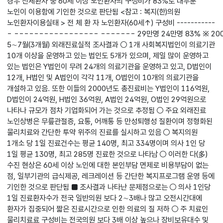
경우 전체환자 중 60세 이상 노인환자의 구성비가 83%로 대부분
노인이 이용함에 기인한 것으로 판단됨 <참고 : 복지(한)의원
노인환자이용실태 > 전 체 환 자 노인환자(60세↑) 구성비 -----------
- ----------------- ------- 29만명 24만명 83% ※ 200
5∼7월(3개월) 외래진료실적 조사결과 ○ 1개 사회복지법인이 의료기관
10개 이상을 운영하고 있는 법인도 5개가 있으며, 제일 많이 운영하고
있는 법인은 Y법인이 무려 24개의 의료기관을 운영하고 있고, D법인이
12개, H법인 및 A법인이 각각 11개, O법인이 10개의 의료기관을
개설하고 있음. 또한 이들의 2000년도 총진료비는 Y법인이 116억원,
D법인이 24억원, H법인 36억원, A법인 24억원, O법인 29억원으로
나타나 규모가 점차 기업화되어 가는 것으로 추정됨 ○ 주요 외래진료
노인상병은 무릎관절증, 요통, 어깨통 등 만성퇴행성 질환이며 정형화된
물리치료와 간단한 투약 위주의 진료를 실시하고 있음 ○ 복지의원
1개소 당 1일 진료건수는 평균 140명, 최고 334명이며 의사 1인 당
1일 평균 130명, 최고 285명 진료한 것으로 나타남 ○ 이러한 다(多)
수진 현상은 60세 이상 노인에 대한 본인부담 면제로 비용부담이 없는
점, 일부기관의 급식제공, 레크레이션 등 간단한 복지프로그램 운영 등에
기인한 것으로 판단됨 ■ 조사결과 나타난 문제점으로는 ○ 의사 1인당
1일 진료환자수가 전국 일반의원 보다 2∼3배나 많고 오전시간대에
환자가 집중되어 짧은 진료시간으로 인한 의료의 질 저하 ○ 주 치료인
물리치료료 구성비는 전국의원 보다 3배 이상 높으나 장비보유대수 및