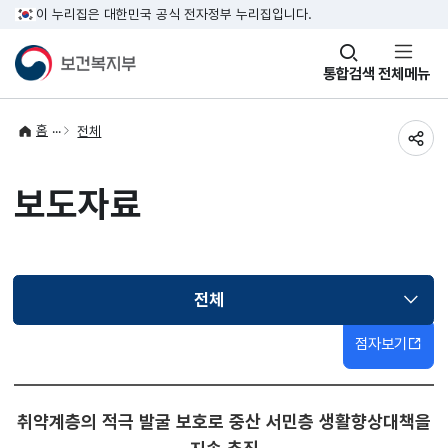
이 누리집은 대한민국 공식 전자정부 누리집입니다.
창
통합검색
전체메뉴
열기
홈
전체
공유
보도자료
전체
선택됨
점자보기
취약계층의 적극 발굴 보호로 중산 서민층 생활향상대책을