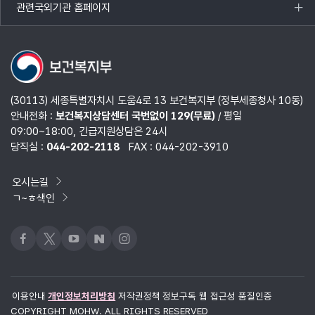
관련국외기관 홈페이지
목록
열기
(30113) 세종특별자치시 도움4로 13 보건복지부 (정부세종청사 10동)
안내전화 :
보건복지상담센터 국번없이 129(무료)
/ 평일
09:00~18:00, 긴급지원상담은 24시
당직실 :
044-202-2118
FAX : 044-202-3910
오시는길
ㄱ~ㅎ색인
페이스북
x
유튜브
네이버블로그
인스타그램
이용안내
개인정보처리방침
저작권정책
정보구독
웹 접근성 품질인증
COPYRIGHT MOHW. ALL RIGHTS RESERVED