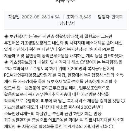
지속 추진
작성일
2002-08-26 14:54
조회수
8,643
담당자
한익희
담당부서
◈ 보건복지부는「중산·서민층 생활향상대책」의 일환으로 그동안
추진해온 기초생활보장제도 내실화 및 사각지대 해소대책을 좀더 내실
있게 추진하기 위하여 내년부터 일선 복지전담공무원에게 PDA를
지급하고 및 읍면동에 공익근무요원을 배치하는 계획 등을 발표하였다.
◈ 기초생활보장의 내실화 및 사각지대 해소 ○「찾아가는 복지행정」을
보다 효과적으로 수행토록 하기 위해 7,200명의 복지공무원에게
PDA(개인휴대용정보단말기)를 지급, 현장에서 복지행정시스템의 소득·
재산 등 자료검색을 통해 요보호자 발굴·보호를 신속하게 처리할 수
있도록 함 - 읍면동에 공익근무요원을 배치, 업무보조인력으로
활용함으로써 복지공무원이 취약계층에 대한 가정방문 상담을
적극적으로 수행하여 피부에 와 닿는 복지서비스 제공을 강화할 것임 ○
기초생활보장제도의 사각지대 해소를 위하여 2003년부터
소득인정액제도의 차질없는 추진과 금년 하반기에는 만성·
희귀성질환자를 중심으로 의료급여를 확대하여 의료사각지대를 해소할
계획임 ◈ 자활사업 활성화를 통한 취약계층의 자립지원 강화 ○