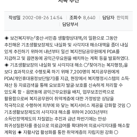
지속 추진
작성일
2002-08-26 14:54
조회수
8,640
담당자
한익희
담당부서
◈ 보건복지부는「중산·서민층 생활향상대책」의 일환으로 그동안
추진해온 기초생활보장제도 내실화 및 사각지대 해소대책을 좀더 내실
있게 추진하기 위하여 내년부터 일선 복지전담공무원에게 PDA를
지급하고 및 읍면동에 공익근무요원을 배치하는 계획 등을 발표하였다.
◈ 기초생활보장의 내실화 및 사각지대 해소 ○「찾아가는 복지행정」을
보다 효과적으로 수행토록 하기 위해 7,200명의 복지공무원에게
PDA(개인휴대용정보단말기)를 지급, 현장에서 복지행정시스템의 소득·
재산 등 자료검색을 통해 요보호자 발굴·보호를 신속하게 처리할 수
있도록 함 - 읍면동에 공익근무요원을 배치, 업무보조인력으로
활용함으로써 복지공무원이 취약계층에 대한 가정방문 상담을
적극적으로 수행하여 피부에 와 닿는 복지서비스 제공을 강화할 것임 ○
기초생활보장제도의 사각지대 해소를 위하여 2003년부터
소득인정액제도의 차질없는 추진과 금년 하반기에는 만성·
희귀성질환자를 중심으로 의료급여를 확대하여 의료사각지대를 해소할
계획임 ◈ 자활사업 활성화를 통한 취약계층의 자립지원 강화 ○