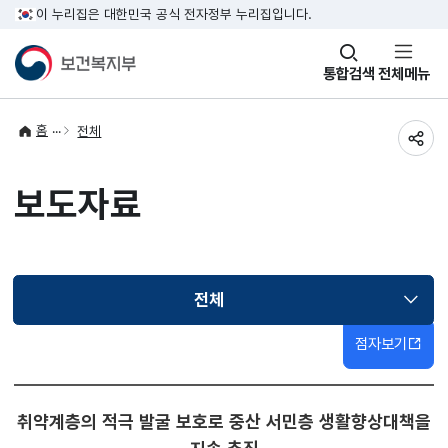
이 누리집은 대한민국 공식 전자정부 누리집입니다.
창
통합검색
전체메뉴
열기
홈
전체
공유
보도자료
전체
선택됨
점자보기
취약계층의 적극 발굴 보호로 중산 서민층 생활향상대책을