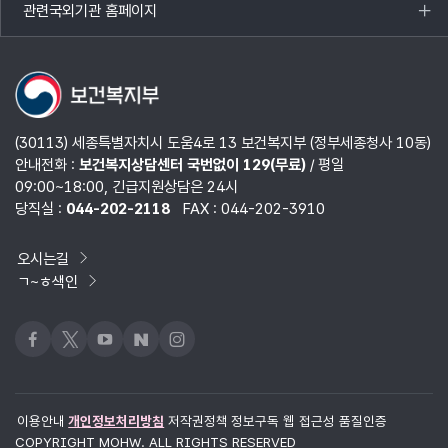
관련국외기관 홈페이지
목록
열기
(30113) 세종특별자치시 도움4로 13 보건복지부 (정부세종청사 10동)
안내전화 :
보건복지상담센터 국번없이 129(무료)
/ 평일
09:00~18:00, 긴급지원상담은 24시
당직실 :
044-202-2118
FAX : 044-202-3910
오시는길
ㄱ~ㅎ색인
페이스북
x
유튜브
네이버블로그
인스타그램
이용안내
개인정보처리방침
저작권정책
정보구독
웹 접근성 품질인증
COPYRIGHT MOHW. ALL RIGHTS RESERVED