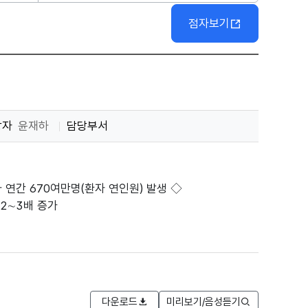
점자보기
당자
윤재하
담당부서
 연간 670여만명(환자 연인원) 발생 ◇
2∼3배 증가
다운로드
미리보기/음성듣기