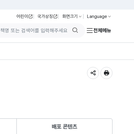
어린이
국가상징
화면크기
Language
검색버튼
전체메뉴
공유하기
인쇄
배포 콘텐츠