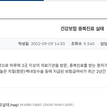
건강보험 중복진료 실태
작성일
2002-09-09 14:30
조회수
9,540
담
병으로 하루에 2곳 이상의 의료기관을 방문, 중복진료를 받는 환자가
높은 치질(항문)·백내장수술 등에 지급된 보험급여비가 최근 2년간 
실태.hwp
( 69.42KB / 다운로드 2341회 / 미리보기 263회 )