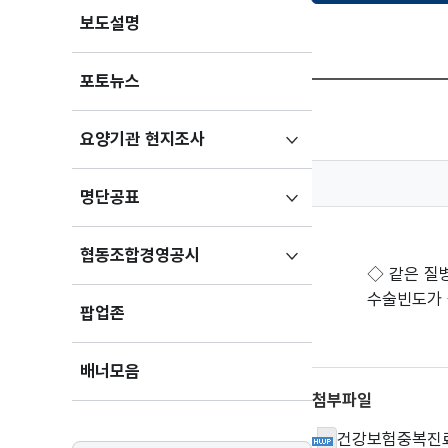
보도설명
포토뉴스
하위메뉴
요양기관 현지조사
펼치기
하위메뉴
명단공표
펼치기
하위메뉴
협동조합경영공시
◇ 같은 질
펼치기
수술빈도가 
팝업존
배너모음
첨부파일
건강보험중복진료