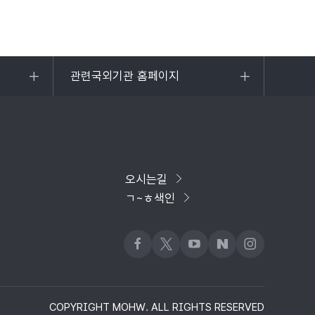
관련국외기관 홈페이지
목록
열기
오시는길
ㄱ~ㅎ색인
페이스북
x
유튜브
네이버블로그
인스타그램
COPYRIGHT MOHW. ALL RIGHTS RESERVED