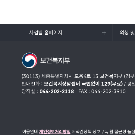
사업별 홈페이지
외청 
목록
목록
열기
열기
(30113) 세종특별자치시 도움4로 13 보건복지부 (정
안내전화 :
보건복지상담센터 국번없이 129(무료)
/ 평
당직실 :
044-202-2118
FAX : 044-202-3910
이용안내
개인정보처리방침
저작권정책
정보구독
웹 접근성 품