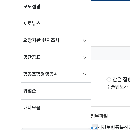
보도설명
포토뉴스
하위메뉴
요양기관 현지조사
펼치기
하위메뉴
명단공표
펼치기
하위메뉴
협동조합경영공시
◇ 같은 질
펼치기
수술빈도가 
팝업존
배너모음
첨부파일
건강보험중복진료