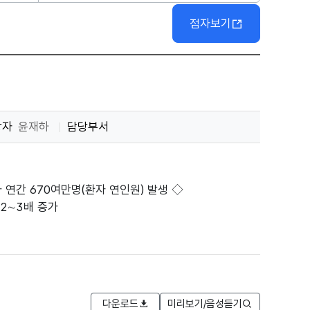
점자보기
당자
윤재하
담당부서
 연간 670여만명(환자 연인원) 발생 ◇
2∼3배 증가
다운로드
미리보기/음성듣기