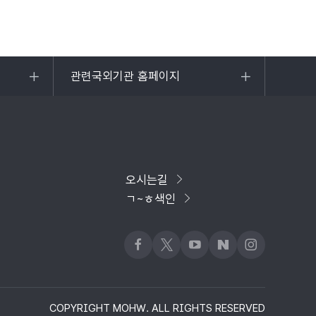
관련국외기관 홈페이지
목록
열기
오시는길
ㄱ~ㅎ색인
페이스북
x
유튜브
네이버블로그
인스타그램
COPYRIGHT MOHW. ALL RIGHTS RESERVED