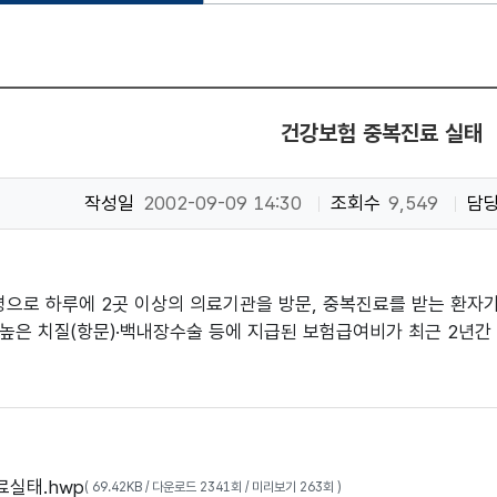
건강보험 중복진료 실태
작성일
2002-09-09 14:30
조회수
9,549
담
병으로 하루에 2곳 이상의 의료기관을 방문, 중복진료를 받는 환자가
높은 치질(항문)·백내장수술 등에 지급된 보험급여비가 최근 2년간 
실태.hwp
( 69.42KB / 다운로드 2341회 / 미리보기 263회 )