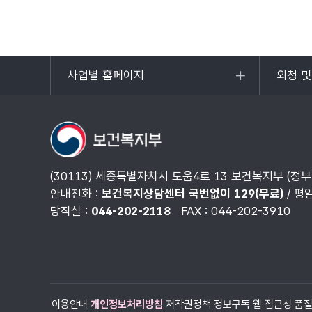
사업별 홈페이지
외청 
목록
목록
열기
열기
(30113) 세종특별자치시 도움4로 13 보건복지부 (정
안내전화 :
보건복지상담센터 국번없이 129(무료)
/ 평
당직실 :
044-202-2118
FAX : 044-202-3910
이용안내
개인정보처리방침
저작권정책
정보구독
웹 접근성 품