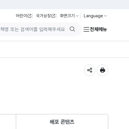
어린이
국가상징
화면크기
Language
검색버튼
전체메뉴
공유하기
인쇄
배포 콘텐츠