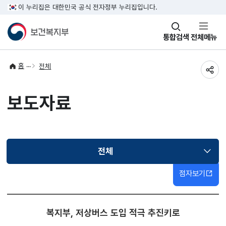
이 누리집은 대한민국 공식 전자정부 누리집입니다.
창
통합검색
전체메뉴
열기
홈
전체
공유
보도자료
전체
선택됨
점자보기
복지부, 저상버스 도입 적극 추진키로