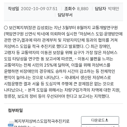
작성일
2002-10-09 07:51
조회수
8,880
담당자
박재만
담당부서
○ 보건복지부(장관 김성호)는 지난 3월부터 8월까지 교통개발연구원
(책임연구원 신연식 박사)에 의뢰하여 실시한 「저상버스 도입·운영방안에
관한 연구」결과에 따라 관계부처 및 지방자치단체 등과의 협의를 거쳐
저상버스 도입을 적극 추진키로 했다고 발표했다. ○ 최근 장애인,
고령자 등 교통약자의 이동권 보장을 위해 요구가 가장 많은 저상버스
도입 타당성을 연구한 동 보고서에 따르면, - 이동시 불편을 느끼는
교통약자는 전체 시민의 25%에 달하며, 이들을 위해 저상버스를
운행하면 비장애인의 경우에도 승하차 시간이 감소하는 등 전체적인
편익이 늘어나는 것으로 나타났다. - 국내에서 생산된 저상버스로
시험운행한 결과 서울 등 도심지역 주행에 큰 문제점은 없는 것으로
나타났으나, - 본격 도입을 위해서는 차량구입가격의 차액에 대한 지원,
정류장, 보도의 정비 등이 우선되어야 한다고 보고서는 지적했다.
첨부파일
다운로드
복지부저상버스도입적극추진키로