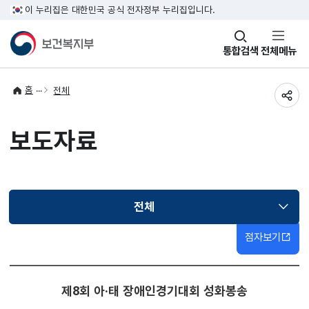
이 누리집은 대한민국 공식 전자정부 누리집입니다.
창
통합검색
전체메뉴
열기
홈
전체
공유
보도자료
전체
선택됨
점자보기
제8회 아·태 장애인경기대회 성화봉송