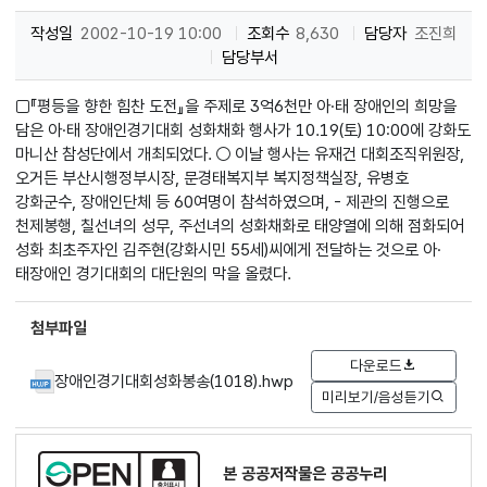
작성일
2002-10-19 10:00
조회수
8,630
담당자
조진희
담당부서
□『평등을 향한 힘찬 도전』을 주제로 3억6천만 아·태 장애인의 희망을
담은 아·태 장애인경기대회 성화채화 행사가 10.19(토) 10:00에 강화도
마니산 참성단에서 개최되었다. ○ 이날 행사는 유재건 대회조직위원장,
오거든 부산시행정부시장, 문경태복지부 복지정책실장, 유병호
강화군수, 장애인단체 등 60여명이 참석하였으며, - 제관의 진행으로
천제봉행, 칠선녀의 성무, 주선녀의 성화채화로 태양열에 의해 점화되어
성화 최초주자인 김주현(강화시민 55세)씨에게 전달하는 것으로 아·
태장애인 경기대회의 대단원의 막을 올렸다.
첨부파일
다운로드
장애인경기대회성화봉송(1018).hwp
미리보기/음성듣기
본 공공저작물은 공공누리