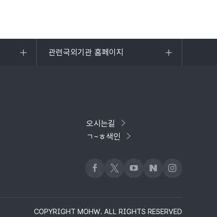
관련국외기관 홈페이지
목록
열기
오시는길
ㄱ~ㅎ색인
페이스북
x
유튜브
네이버블로그
인스타그램
COPYRIGHT MOHW. ALL RIGHTS RESERVED