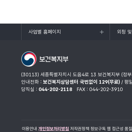
사업별 홈페이지
외청 
목록
목록
열기
열기
(30113) 세종특별자치시 도움4로 13 보건복지부 (정
안내전화 :
보건복지상담센터 국번없이 129(무료)
/ 평
당직실 :
044-202-2118
FAX : 044-202-3910
이용안내
개인정보처리방침
저작권정책
정보구독
웹 접근성 품