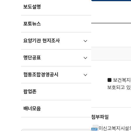
보도설명
포토뉴스
하위메뉴
요양기관 현지조사
펼치기
하위메뉴
명단공표
펼치기
하위메뉴
협동조합경영공시
■ 보건복지
펼치기
보호되고 있
팝업존
배너모음
첨부파일
미신고복지시설의