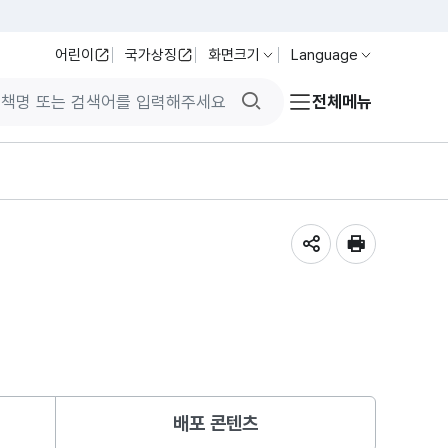
어린이
국가상징
화면크기
Language
검색버튼
전체메뉴
공유하기
인쇄
배포 콘텐츠