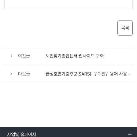
목록
이전글
노인찾기종합센터 웹사이트 구축
다음글
급성호흡기증후군(SARS)…\'괴질\' 용어 사용금지 요청
사업별 홈페이지