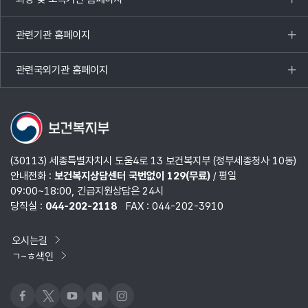
목록
열기
관련기관 홈페이지
목록
열기
관련국외기관 홈페이지
목록
열기
(30113) 세종특별자치시 도움4로 13 보건복지부 (정부세종청사 10동)
안내전화 :
보건복지상담센터 국번없이 129(무료)
/ 평일
09:00~18:00, 긴급지원상담은 24시
당직실 :
044-202-2118
FAX : 044-202-3910
오시는길
ㄱ~ㅎ색인
페이스북
x
유튜브
네이버블로그
인스타그램