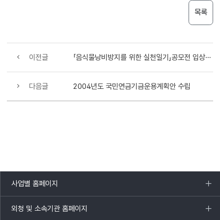
목록
이전글
「음식물낭비방지를 위한 실천일기」공모전 입상자 시상
다음글
2004년도 국민연금기금운용계획안 수립
사업별 홈페이지
목록
열기
외청 및 소속기관 홈페이지
목록