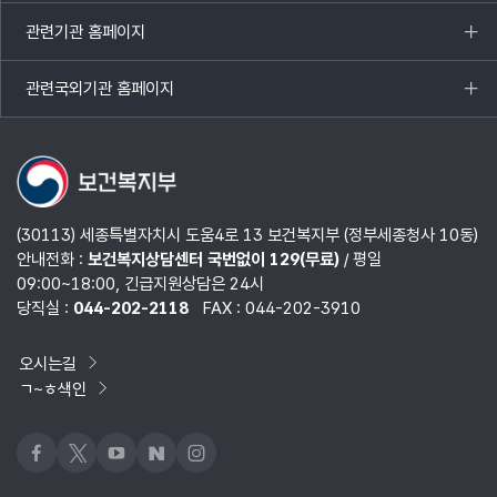
열기
관련기관 홈페이지
목록
열기
관련국외기관 홈페이지
목록
열기
(30113) 세종특별자치시 도움4로 13 보건복지부 (정부세종청사 10동)
안내전화 :
보건복지상담센터 국번없이 129(무료)
/ 평일
09:00~18:00, 긴급지원상담은 24시
당직실 :
044-202-2118
FAX : 044-202-3910
오시는길
ㄱ~ㅎ색인
페이스북
x
유튜브
네이버블로그
인스타그램