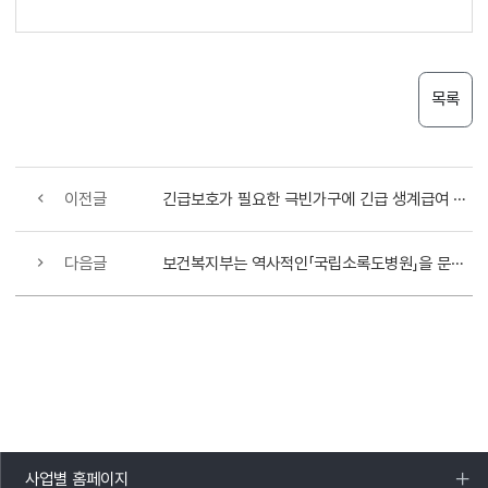
목록
이전글
긴급보호가 필요한 극빈가구에 긴급 생계급여 및 건강보험 지원대책 실시키로
다음글
보건복지부는 역사적인「국립소록도병원」을 문화재로 지정·보존키로...
사업별 홈페이지