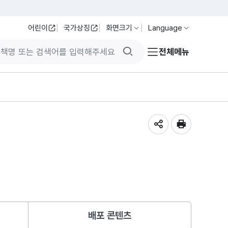
어린이
국가상징
화면크기
Language
검색버튼
전체메뉴
공유하기
인쇄
배포 콘텐츠