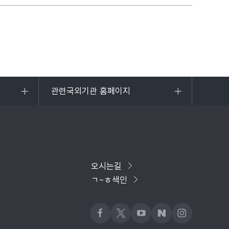
관련국외기관 홈페이지
목록
열기
오시는길
ㄱ~ㅎ색인
페이스북
x
유튜브
네이버블로그
인스타그램