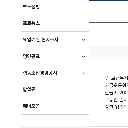
보도설명
포토뉴스
하위메뉴
요양기관 현지조사
펼치기
하위메뉴
명단공표
펼치기
하위메뉴
협동조합경영공시
◇ 보건복지부
펼치기
기금운용위원
팝업존
만들어 20
그동안 준비
배너모음
상설 위원회