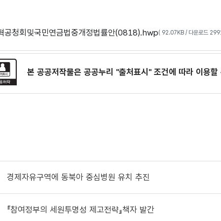
공청회및국민연금법중개정법률안(0818).hwp
( 92.07KB / 다운로드 29
본 공공저작물은 공공누리
"출처표시"
조건에 따라 이용할 
경제자유구역에 동북아 중심병원 유치 추진
『참여정부의 세원투명성 제고전략』책자 발간