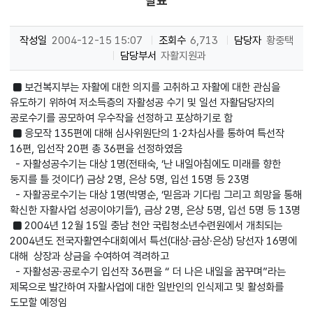
발표
작성일
2004-12-15 15:07
조회수
6,713
담당자
황중택
담당부서
자활지원과
■ 보건복지부는 자활에 대한 의지를 고취하고 자활에 대한 관심을
유도하기 위하여 저소득층의 자활성공 수기 및 일선 자활담당자의
공로수기를 공모하여 우수작을 선정하고 포상하기로 함
■ 응모작 135편에 대해 심사위원단의 1·2차심사를 통하여 특선작
16편, 입선작 20편 총 36편을 선정하였음
- 자활성공수기는 대상 1명(전태숙, ‘난 내일아침에도 미래를 향한
둥지를 틀 것이다’) 금상 2명, 은상 5명, 입선 15명 등 23명
- 자활공로수기는 대상 1명(박명순, ‘믿음과 기다림 그리고 희망을 통해
확신한 자활사업 성공이야기들’), 금상 2명, 은상 5명, 입선 5명 등 13명
■ 2004년 12월 15일 충남 천안 국립청소년수련원에서 개최되는
2004년도 전국자활연수대회에서 특선(대상·금상·은상) 당선자 16명에
대해 상장과 상금을 수여하여 격려하고
- 자활성공·공로수기 입선작 36편을 “ 더 나은 내일을 꿈꾸며”라는
제목으로 발간하여 자활사업에 대한 일반인의 인식제고 및 활성화를
도모할 예정임