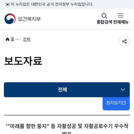
이 누리집은 대한민국 공식 전자정부 누리집입니다.
창
통합검색
전체메뉴
열기
홈
전체
공유
보도자료
전체
선택됨
점자보기
'“미래를 향한 둥지” 등 자활성공 및 자활공로수기 우수작