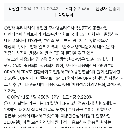
작성일
2004-12-17 09:42
조회수
7,464
담당자
문송미
담당부서
○현재 우리나라의 유일한 주사용폴리오사백신(IPV) 공급사인
아벤티스파스퇴르사의 제조여건 악화로 국내 공급에 차질이 발생하여
내년 2월까지 병?의원, 보건소 모두 백신 공급이 부족할 것으로
예상되고, 이로 인해 일부 지역의 보건소나 병?의원에서 내소(원)자
접종에 차질이 발생하여 일반 국민이 불편을 겪고 있음
※ 그간 사용되던 경구용 폴리오생백신(OPV)은 ’03년 12월부터
원료수입이 중단되어 생산되지 않아, 보건소 사용백신을 ’05년부터
OPV에서 IPV로 전환하기로 결정하고(「예방접종심의위원회」결정사항,
3.30일), OPV 재고부족으로 금년 11월까지는 OPV 잔여량을 사용하고
그 이후부터 IPV를 대체 사용하고 있음(「예방접종심의위원회」결정사항,
7.29일)
※ OPV : 1도스당 430원, IPV : 1도스당 9,220원
○ 이에 질병관리본부는 11월부터 IPV 3차 접종시기(생후 6개월～
18개월) 내에서 접종을 가급적 늦추어 수요량을 줄이는 방향으로
공급부족사태에 대처하고 있으며(「예방접종심의위원회」결정사항,
11.09일), 이를 보건소와 병의원에 적극 홍보하여 접종을 원하는