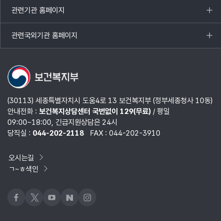
열기
관련기관 홈페이지
목록
열기
관련국외기관 홈페이지
목록
열기
(30113) 세종특별자치시 도움4로 13 보건복지부 (정부세종청사 10동)
안내전화 :
보건복지상담센터 국번없이 129(무료)
/ 평일
09:00~18:00, 긴급지원상담은 24시
당직실 :
044-202-2118
FAX : 044-202-3910
오시는길
ㄱ~ㅎ색인
페이스북
x
유튜브
네이버블로그
인스타그램