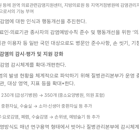
원 등에 권역 의료관련감염지원센터, 지방의료원 등 지역거점병원에 감염관리지
으로서의 기능 부여
감염에 대한 인식과 행동개선을 추진한다.
료인·의료기관 종사자의 감염예방수칙 준수 및 행동개선을 위한 ‘의
기관 이용자 등 일반 국민 대상으로도 병문안 준수사항, 손 씻기, 기
련감염의 감시·평가 및 지원 강화
감염 감시체계를 확대·개편한다.
의 발생 현황을 체계적으로 파악하기 위해 질병관리본부가 운영 중
, 대상 영역, 지표 등을 확대*한다.
) 230개 (급성기병원) → 350개 (중소요양병원, 의원 포함)
) 중환자실, 수술실 → 소아·신생아 중환자실 등 추가
혈류·요로감염, 폐렴, 수술감염 → 손위생, 예방술기 등 추가
영방식도 매년 연구용역 형태에서 벗어나 질병관리본부에 감시체계