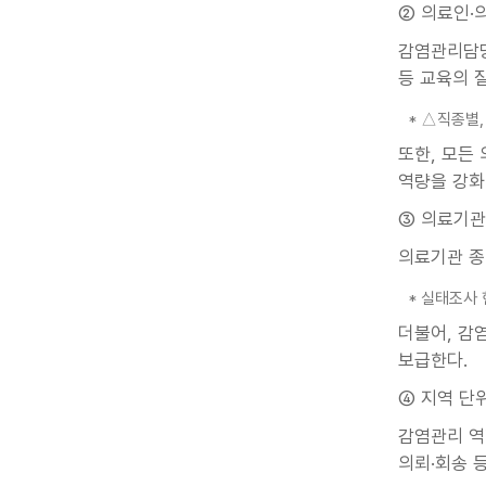
② 의료인·
감염관리담당
등 교육의 
* △직종별
또한, 모든
역량을 강화
③ 의료기관
의료기관 종
* 실태조사 
더불어, 감
보급한다.
④ 지역 단
감염관리 역
의뢰·회송 