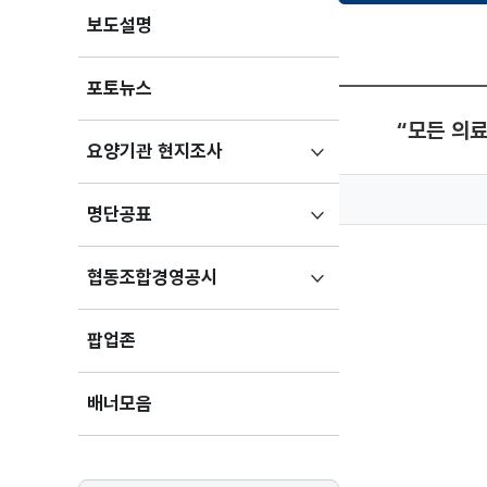
보도설명
포토뉴스
“모든 의료
하위메뉴
요양기관 현지조사
펼치기
하위메뉴
명단공표
펼치기
하위메뉴
협동조합경영공시
펼치기
팝업존
배너모음