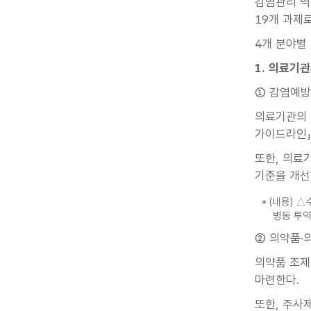
감염관리 역
19개 과제
4개 분야별
1. 의료기
① 감염예방
의료기관의 
가이드라인」
또한, 의료
기준을 개선
* (내용)
병동 투약
② 의약품·
의약품 조제
마련한다.
또한, 주사