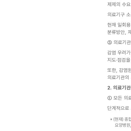
제제의 수요
의료기구 소
현재 일회용
분류방안, 
③ 의료기관
감염 우려가
지도·점검을
또한, 감염
의료기관의 
2. 의료기
① 모든 의
단계적으로 
* (현재)
요양병원