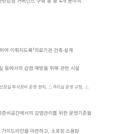
관련감염 거버넌스 구축 등 총 4개 분야의
려하여 이뤄지도록「의료기관 건축·설계
실 등에서의 감염 예방을 위해 관련 시설
공신장실 투석장비 운영 원칙, △격리실 운영 규정, △
투약준비공간에서의 감염관리를 위한 운영기준을
한 가이드라인을 마련하고, 소포장·소용량