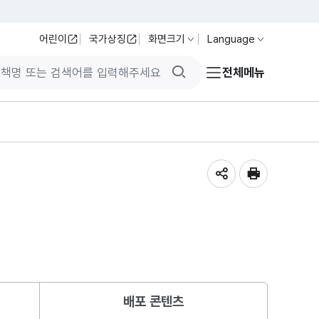
어린이
국가상징
화면크기
Language
검색버튼
전체메뉴
공유하기
인쇄
배포 콘텐츠