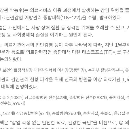
장관 박능후)는 의료서비스 이용 과정에서 발생하는 감염 위험을 줄
료관련감염 예방관리 종합대책(‘18~’22)」을 수립, 발표하였다.
은 개인에게는 사망·장해·질환 등 심각한 위해를 초래할 수 있고,
분쟁 등 사회경제적 손실을 야기하는 원인이 된다.
 의료기관에서의 집단감염 등이 자주 나타남에 따라, 지난 1월부터
전문가 등으로「의료관련감염 종합대책 마련 태스크포스(TF)*」를 
논의해왔다.
 보건의료정책실장·대한감염학회 이사장(공동팀장), 복지부·질병관리본부, 유관기관
기관의 감염관리 현황 파악을 위해 전국의 병원급 이상 의료기관 1,
 대책에 반영하였다.
포: 총 2,108개) 상급종합병원 전수(42개), 종합병원 전수(298개), 중환자실, 
전수(1,496개)
총 1,442개) 상급종합병원(42개), 종합병원(260개), 중환자실, 수술실, 응급실 
책은 “감염 걱정 없는 안전한 의료, 건강한 국민”을 비전으로, ①