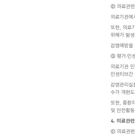
② 의료관련
의료기관에서
또한, 의료
위해가 발생
감염예방을 
③ 평가·인
의료기관 인
인센티브간 
감염관리실을
수가 개편도
또한, 중환
및 안전활동
4. 의료관
① 의료관련