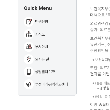
Quick Menu
보건복지부(
대책으로 「의
민원신청
의료관련감염
증가, 의료
조직도
보건복지부는
유관기관, 
부서안내
추진방안을 
오시는 길
* 보건복지부
또한, 의료
상담센터 129
결과를 이번
* (설문 배
부정비리·공익신고센터
요양병원 
* (응답: 
이번 종합대