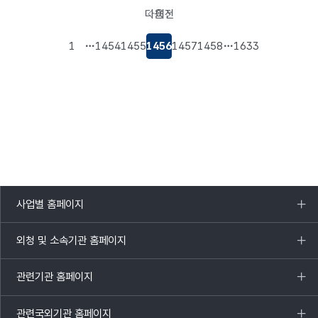
다음
이전
페이지로
페이지로
이동
이동
1
1454
1455
1456
1457
1458
1633
사업별 홈페이지
목록
열기
외청 및 소속기관 홈페이지
목록
열기
관련기관 홈페이지
목록
열기
관련국외기관 홈페이지