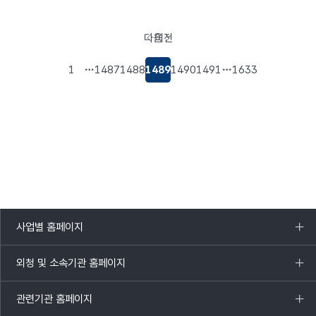
다음
이전
페이지로
페이지로
이동
이동
1
1487
1488
1489
1490
1491
1633
사업별 홈페이지
목록
열기
외청 및 소속기관 홈페이지
목록
열기
관련기관 홈페이지
목록