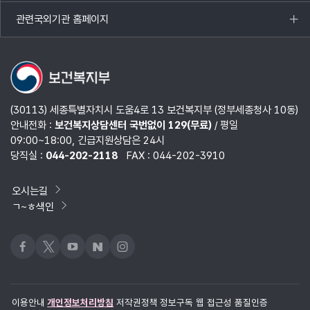
열기
관련국외기관 홈페이지
목록
열기
(30113) 세종특별자치시 도움4로 13 보건복지부 (정부세종청사 10동)
안내전화 :
보건복지상담센터 국번없이 129(무료)
/ 평일
09:00~18:00, 긴급지원상담은 24시
당직실 :
044-202-2118
FAX : 044-202-3910
오시는길
ㄱ~ㅎ색인
페이스북
x
유튜브
네이버블로그
인스타그램
이용안내
개인정보처리방침
저작권정책
정보구독
웹 접근성 품질인증