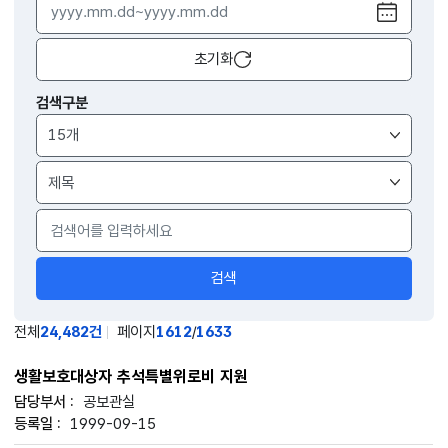
달력
열기
초기화
검색구분
검색
전체
24,482건
페이지
1612
/
1633
생활보호대상자 추석특별위로비 지원
공보관실
1999-09-15