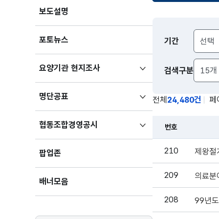
보도설명
보도자료
포토뉴스
기간
검색
하위메뉴
요양기관 현지조사
검색구분
펼치기
하위메뉴
명단공표
전체
24,480건
페
펼치기
하위메뉴
협동조합경영공시
번호
펼치기
210
제왕절
팝업존
209
의료분야
배너모음
208
99년