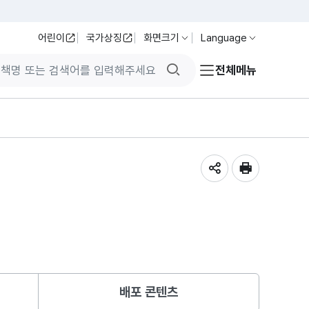
어린이
국가상징
화면크기
Language
검색버튼
전체메뉴
공유하기
인쇄
배포 콘텐츠