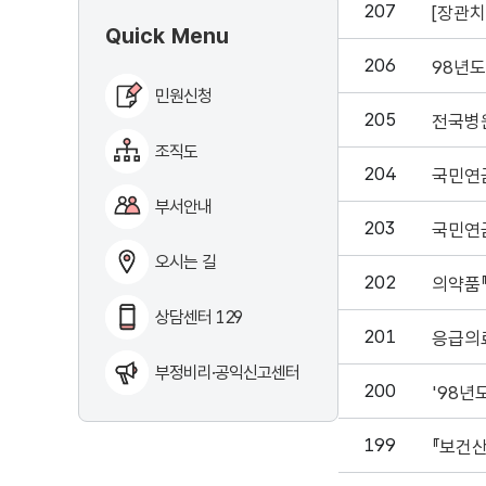
207
[장관치
Quick Menu
206
98년
민원신청
205
전국병
조직도
204
국민연
부서안내
203
국민연
오시는 길
202
의약품
상담센터 129
201
응급의
부정비리·공익신고센터
200
'98년
199
『보건