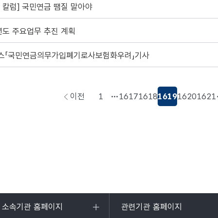
 칼럼] 국민연금 땜질 말아야
년도 주요업무 추진 계획
스「국민연금의무가입폐기로사보험화우려」기사
이전
1
1617
1618
1619
1620
1621
페이지로
이동
및 소속기관 홈페이지
관련기관 홈페이지
목록