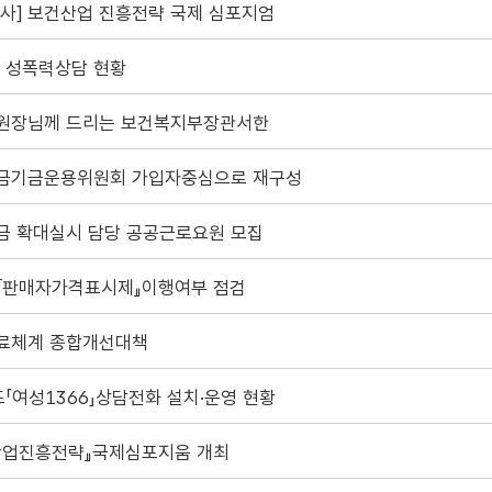
사] 보건산업 진흥전략 국제 심포지엄
도 성폭력상담 현황
원장님께 드리는 보건복지부장관서한
금기금운용위원회 가입자중심으로 재구성
금 확대실시 담당 공공근로요원 모집
『판매자가격표시제』이행여부 점검
료체계 종합개선대책
도「여성1366」상담전화 설치·운영 현황
산업진흥전략』국제심포지움 개최