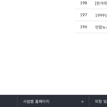
198
[한겨레
197
1999
196
연합뉴
사업별 홈페이지
외청 
목록
목록