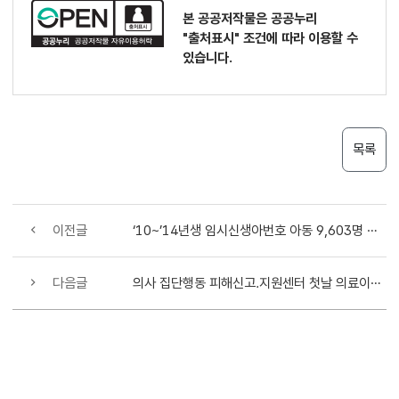
본 공공저작물은 공공누리
"출처표시"
조건에 따라 이용할 수
있습니다.
목록
이전글
‘10~’14년생 임시신생아번호 아동 9,603명 조사 결과 6,248명 생존확인, 469명 사망확인, 2,547명 수사의..
다음글
의사 집단행동 피해신고.지원센터 첫날 의료이용불편 상담 총 103건, 피해신고 접수 34건