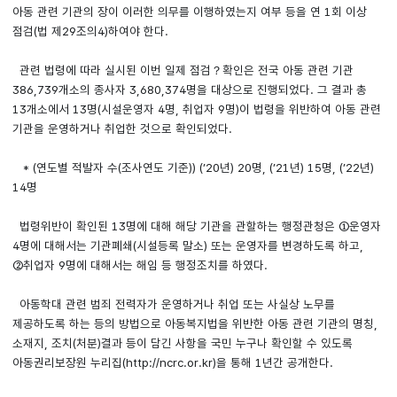
아동 관련 기관의 장이 이러한 의무를 이행하였는지 여부 등을 연 1회 이상
점검(법 제29조의4)하여야 한다.
관련 법령에 따라 실시된 이번 일제 점검？확인은 전국 아동 관련 기관
386,739개소의 종사자 3,680,374명을 대상으로 진행되었다. 그 결과 총
13개소에서 13명(시설운영자 4명, 취업자 9명)이 법령을 위반하여 아동 관련
기관을 운영하거나 취업한 것으로 확인되었다.
* (연도별 적발자 수(조사연도 기준)) (’20년) 20명, (’21년) 15명, (’22년)
14명
법령위반이 확인된 13명에 대해 해당 기관을 관할하는 행정관청은 ①운영자
4명에 대해서는 기관폐쇄(시설등록 말소) 또는 운영자를 변경하도록 하고,
②취업자 9명에 대해서는 해임 등 행정조치를 하였다.
아동학대 관련 범죄 전력자가 운영하거나 취업 또는 사실상 노무를
제공하도록 하는 등의 방법으로 아동복지법을 위반한 아동 관련 기관의 명칭,
소재지, 조치(처분)결과 등이 담긴 사항을 국민 누구나 확인할 수 있도록
아동권리보장원 누리집(http://ncrc.or.kr)을 통해 1년간 공개한다.