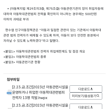
* (아동복지법 제29조의3⑤, 제75조②) 아동관련기관의 장이 취업자등에
대하여 아동학대관련범죄 전력을 확인하지 아니하는 경우에는 500만원
이하의 과태료 부과
현수엽 인구아동정책관은 “아동과 밀접한 관련이 있는 기관에서 아동학대
관련 범죄 전력자가 배제될 수 있도록 하여, 아동이 보다 안전한 환경에서
자라날 수 있도록 노력하겠다”라고 말했다.
<붙임1> 아동학대관련범죄 전력자 취업제한제도 및 점검 개요
<붙임2> 아동학대관련범죄 종류
<붙임3> 아동관련기관 현황
첨부파일
[2.23.금.조간]2023년 아동관련시설을
다운로드
운영하거나 취업한 아동학대관련범죄
미리보기/음성듣기
전력자 13명 적발.hwpx
[2.23.금.조간]2023년 아동관련시설을
다운로드