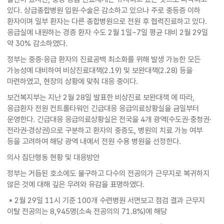
있다. 상급종합병원 입원·수술은 감소하고 있으나 주로 중등증 이하
환자이며 일부 환자는 다른 종합병원으로 전원 후 협력진료하고 있다.
응급실에 내원하는 경증 환자 수도 2월 1일~7일 평균 대비 2월 29일
약 30% 감소하였다.
정부는 중증·응급 환자의 진료공백 최소화를 위해 발생 가능한 모든
가능성에 대비하여 비상진료대책(2.19) 및 보완대책(2.28) 등을
마련하였고, 현장의 상황에 맞춰 대응 중이다.
보건복지부는 지난 2월 28일 발표한 비상진료 보완대책 에 따라,
응급환자 전원 컨트롤타워인 긴급대응 응급의료상황실을 금일부터
운영한다. 긴급대응 응급의료상황실은 전국을 4개 광역(수도권·충청권·
전라권·경상권)으로 구분하고 환자의 중증도, 병원의 치료 가능 여부
등을 고려하여 해당 광역 내에서 전원 수용 병원을 선정한다.
의사 집단행동 현황 및 대응방안
정부는 거듭된 호소에도 불구하고 다수의 전공의가 근무지로 복귀하지
않은 것에 대해 깊은 우려와 유감을 표명하였다.
* 2월 29일 11시 기준 100개 수련병원 서면보고 점검 결과 근무지
이탈 전공의는 8,945명(소속 전공의의 71.8%)에 해당