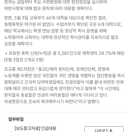
정부는 금일부터 주요 수련병원에 대한 현장점검을 실시하여
위반사항에 대해 법과 원칙에 따라 대응할 계획이다.
한편, 3월 3일 교육부가 40개 대학을 대상으로 확인한 결과,
동맹휴학은 허가된 바 없었다. 수업거부가 확인된 곳은 6개 대학으로,
해당 학교에서는 학생 면담·설명 등 정상적 학사 운영을 위해
노력중이며 교육부는 대학에 정상적인 학사관리를 지속적으로 협조
요청할 계획이다.
* 유효한 휴학 신청(누적)은 총 5,387건으로 재학생의 28.7%에 해당
(3월 3일은 2개교 2명)
조규홍 제1차장은 “종교단체와 환자단체, 장애인단체, 경영계·
노동계를 비롯한 많은 국민들이 국민 생명을 위협하는 집단행동을 즉시
멈춰달라고 간곡히 당부하였음에도 전공의들이 이를 끝내 외면한 것에
대해 매우 안타깝고 유감스럽게 생각한다”라고 말하며 “이 시간에도
환자들과 동료들은 전공의 여러분들은 애타게 기다리고 있다.
의료현장으로 조속히 복귀해주시기 바란다”라고 말했다.
첨부파일
[보도참고자료]‘긴급대응
다운로드