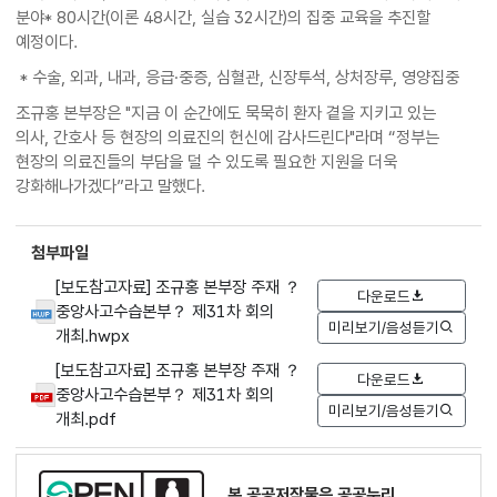
분야* 80시간(이론 48시간, 실습 32시간)의 집중 교육을 추진할
예정이다.
* 수술, 외과, 내과, 응급·중증, 심혈관, 신장투석, 상처장루, 영양집중
조규홍 본부장은 "지금 이 순간에도 묵묵히 환자 곁을 지키고 있는
의사, 간호사 등 현장의 의료진의 헌신에 감사드린다"라며 “정부는
현장의 의료진들의 부담을 덜 수 있도록 필요한 지원을 더욱
강화해나가겠다”라고 말했다.
첨부파일
[보도참고자료] 조규홍 본부장 주재 ？
다운로드
중앙사고수습본부？ 제31차 회의
미리보기/음성듣기
개최.hwpx
[보도참고자료] 조규홍 본부장 주재 ？
다운로드
중앙사고수습본부？ 제31차 회의
미리보기/음성듣기
개최.pdf
본 공공저작물은 공공누리