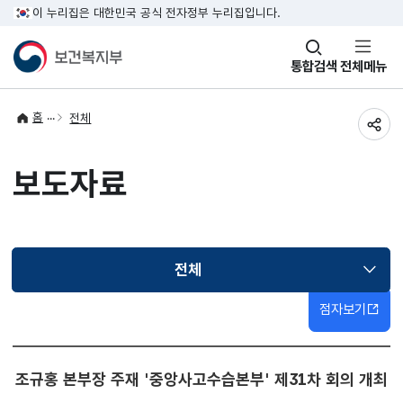
이 누리집은 대한민국 공식 전자정부 누리집입니다.
창
통합검색
전체메뉴
열기
홈
전체
공유
보도자료
전체
선택됨
점자보기
조규홍 본부장 주재 '중앙사고수습본부' 제31차 회의 개최