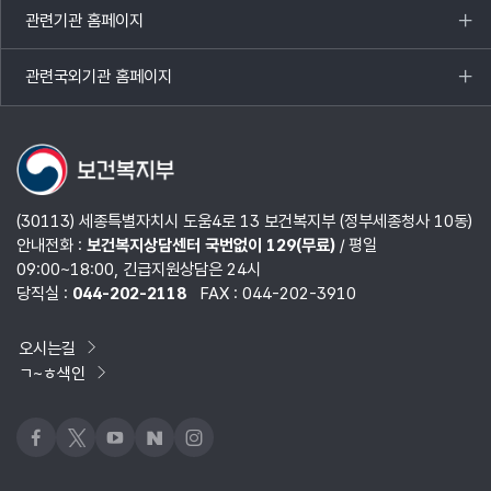
관련기관 홈페이지
목록
열기
관련국외기관 홈페이지
목록
열기
(30113) 세종특별자치시 도움4로 13 보건복지부 (정부세종청사 10동)
안내전화 :
보건복지상담센터 국번없이 129(무료)
/ 평일
09:00~18:00, 긴급지원상담은 24시
당직실 :
044-202-2118
FAX : 044-202-3910
오시는길
ㄱ~ㅎ색인
페이스북
x
유튜브
네이버블로그
인스타그램