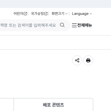
어린이
국가상징
화면크기
Language
검색버튼
전체메뉴
공유하기
인쇄
배포 콘텐츠