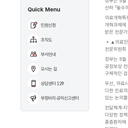
정부는 5월
산하 「필수
Quick Menu
의료개혁특위
개혁과제에 
민원신청
받은 전문가
조직도
* ▲의료인
전문위원회
부서안내
정부는 5월
공정보상 전
오시는 길
구체적인 검
우선, 의료
상담센터 129
다한 진료의
있는 논의를
부정비리·공익신고센터
전달체계·지
다양한 정책
중증환자에 