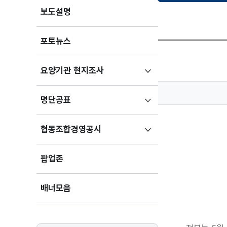
보도설명
포토뉴스
하위메뉴
요양기관 현지조사
펼치기
하위메뉴
명단공표
펼치기
하위메뉴
협동조합경영공시
펼치기
팝업존
배너모음