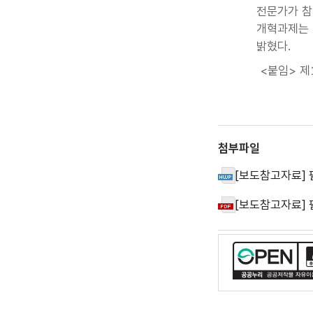
전문가가 참
개혁과제는 
밝혔다.
<붙임> 제
첨부파일
[보도참고자료] 
[보도참고자료] 