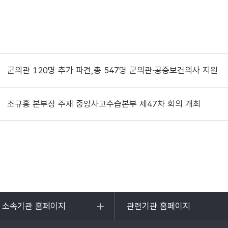
군의관 120명 추가 파견,총 547명 군의관·공중보건의사 지원
조규홍 본부장 주재 중앙사고수습본부 제47차 회의 개최
및 소속기관 홈페이지
관련기관 홈페이지
목록
열기