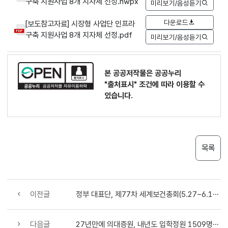
구축 지원사업 8개 지자체 선정.hwpx
미리보기/음성듣기
다운로드
[보도참고자료] 시장형 사업단 인프라
구축 지원사업 8개 지자체 선정.pdf
미리보기/음성듣기
본 공공저작물은 공공누리
"출처표시"
조건에 따라 이용할 수
있습니다.
목록
이전글
정부 대표단, 제77차 세계보건총회(5.27~6.1) 참석
다음글
27년만에 의대증원, 내년도 입학정원 1509명 증원