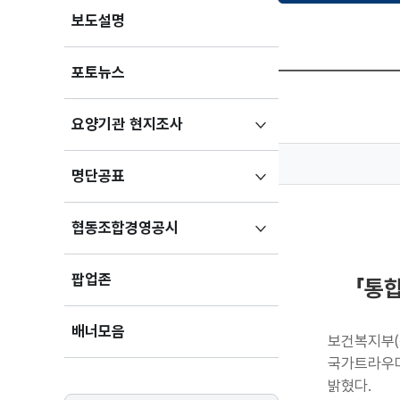
보도설명
포토뉴스
하위메뉴
요양기관 현지조사
펼치기
하위메뉴
명단공표
펼치기
하위메뉴
협동조합경영공시
펼치기
팝업존
「통
배너모음
보건복지부(
국가트라우마
밝혔다.