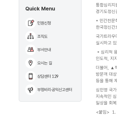
통합심리지원
Quick Menu
경기도정신건
* 민간전문
민원신청
한국정신간
국가트라우마
조직도
실시하고 있
부서안내
* 심리적 응
인도적, 지
오시는 길
더불어, ▲
방문객 대상
상담센터 129
등을 통해 
부정비리·공익신고센터
심민영 국가
지속적인 심
일상을 회복
<붙임> 1