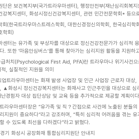
단은 보건복지부(국가트라우마센터), 행정안전부(재난심리회복지원
강복지센터, 화성시정신건강복지센터, 관련 민간전문학회* 등으로
학회(한국트라우마스트레스학회, 대한신경정신의학회, 한국심리학
호학회)
센터는 유가족 및 부상자를 대상으로 정신건강전문가가 심리적 응급처
다. 또한 ‘마음안심버스’를 통해 찾아가는 심리지원 활동을 지원하고
급처치(Psychological First Aid, PFA)란 트라우마나 위
지적, 실질적인 지원을 의미
직업트라우마센터는 화재 발생 사업장 및 인근 사업장 근로자 대상
, ▲화성시 정신건강복지센터는 화재사고 인근주민을 대상으로 심리
재난경험자 대상 집단상담 및 교육 등을 추가적으로 제공할 계획이다
트라우마센터장은 “유가족 및 직？간접으로 사건에 노출된 분들의 
리지원이 중요하다”라고 강조하며, “특히 심리적 어려움을 겪는 유
할 수 있도록 최선을 다하겠다”라고 밝혔다.
. 경기 화성시 공장화재 통합심리지원단 안내지