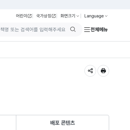
어린이
국가상징
화면크기
Language
검색버튼
전체메뉴
공유하기
인쇄
배포 콘텐츠