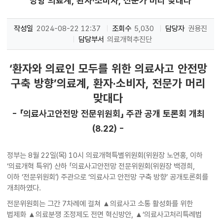
방향’의료계, 환자·소비자, 전문가 머리 맞대다
작성일
2024-08-22 12:37
조회수
5,030
담당자
권용진
담당부서
의료개혁추진단
‘환자와 의료인 모두를 위한 의료사고 안전망
구축 방향’의료계, 환자·소비자, 전문가 머리
맞대다
- 「의료사고안전망 전문위원회」 주관 공개 토론회 개최
(8.22) -
정부는 8월 22일(목) 10시 의료개혁특별위원회(위원장 노연홍, 이하
‘의료개혁 특위’) 산하 「의료사고안전망 전문위원회(위원장 백경희,
이하 ‘전문위원회’) 주관으로 ‘의료사고 안전망 구축 방향’ 공개토론회를
개최하였다.
전문위원회는 그간 7차례에 걸쳐 ▲의료사고 소통 활성화를 위한
법제화 ▲의료분쟁 조정제도 전면 혁신방안, ▲‘의료사고처리특례법