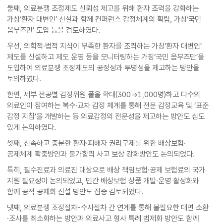
둘째, 의료분쟁 조정제도 신뢰성 제고를 위해 환자 조력을 강화하는
가칭‘환자 대변인’ 신설과 함께 컨퍼런스 감정체계의 확립, 가칭‘국민
옴부즈만’ 도입 등을 검토하였다.
우선, 의학적·법적 지식이 부족한 환자를 조력하는 가칭‘환자 대변인’
제도를 신설하고 제도 운영 등을 모니터링하는 가칭‘국민 옴부즈만’을
도입하여 의료분쟁 조정제도의 공정성과 투명성을 제고하는 방안을
토의하였다.
한편, 세부 전공별 감정위원 풀을 확대(300→1,000명)하고 다수의
의료인이 참여하는 복수·교차 감정 체계를 통해 전문 감정교육 및 ‘표준
감정 지침’을 개발하는 등 의료감정의 전문성을 제고하는 방안도 심도
있게 논의하였다.
셋째, 신속하고 충분한 환자·피해자 권리구제를 위한 배상보험·
공제체계 확충방안과 불가항력 사고 보상 강화방안도 논의되었다.
특히, 필수진료과 의료진 대상으로 배상 책임보험·공제 보험료의 국가
지원 필요성이 논의되었고, 민간 배상보험 상품 개발·운영 활성화와
함께 공적 공제회 신설 방안도 집중 검토되었다.
넷째, 의료분쟁 조정절차-수사절차 간 연계를 통해 불필요한 대면 소환
·조사를 최소화하는 방안과 의료사고 형사 특례 법제화 방안도 함께