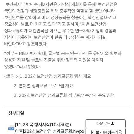
보건복지부 박민수 제2차관은 개막식 개회사를 통해“보건산업은
국민의 건강과 생명증진을 위해 중추적인 역할을 할 뿐만 아니라
보건안보를 강화하고 미래 성장동력을 창출하는 핵심산업으로 그
중요성이 날로 더 커지고 있다”라고 말하며,“이번 보건산업
성과교류회가 대한민국을 이끄는 우수한 연구자와 기업의 경험과
지식이 공유되어 보건산업이 한층 더 성장하는 계기가 되길
바란다”라고 강조하였다.
“정부도 R&D 투자 확대, 글로벌 공동 연구 추진 등 유망기술 확보와
상용화 지원 및 글로벌 진출을 위한 정책적 지원을 아끼지
않겠다.”라고 밝혔다.
<붙임 > 1. 2024 보건산업 성과교류회 행사 개요
2. 분야별 성과교류 프로그램 개요
3. 2024 보건산업 성과교류회 정부포상 수상자 주요 공적
첨부파일
다운로드
[11.28.목.행사시작(10시30분)
이후]2024 보건산업 성과교류회.hwpx
미리보기/음성듣기