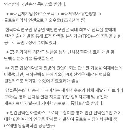
인정받아 국민훈장 목련장을 받았다.
* 국내벤처기업 ㈜오스코텍 → 국내제약사 유한양행 →
글로벌제약사 얀센으로 기술수출(1조 4천억 원)
한국화학연구원 황종연 책임연구원은 국내 최초로 단백질 분해제
원천기술* 개발을 통해 표적 단백질 분해기술(TPD)**의 지평을 넓힌
공로로 국민포장이 수여되었다.
* E3 리가아제-리간드 발굴을 통해 난치성 질환 치료제 개발 및
단백질 분해기술 플랫폼 완성
** 기존 합성의약품이 질병의 원인이 되는 단백질 기능을 억제하는데
머물렀다면, 표적단백질 분해기술(TPD) 신약은 해당 단백질을
원천적으로 제거할 수 있어 치료효과가 월등
앱클론(주)의 이종서 대표이사는 세계적 수준의 항체 개발 라이브러리
구축*을 통해 난치성 질환 치료를 위한 항체치료제 및 유전자·
세포치료제 개발**에 기여한 공로로 대통령표창을 받았다.
* 인간단백질 아틀라스 프로젝트 참여를 통해 인간 단백질 2만 개에
대한 8만 여개의 연구용 항체를 개발하여 글로벌 시장에서 판매 중
(스웨덴 왕립과학원 공동연구)