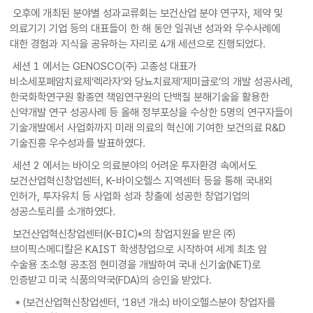
오후에 개최된 분야별 성과교류회는 보건산업 분야 연구자, 제약 및
의료기기 기업 등의 대표들이 한 해 동안 일궈낸 성과와 우수사례에
대한 경험과 지식을 공유하는 자리로 4개 세션으로 진행되었다.
세션 1 에서는 GENOSCO(주) 고종성 대표가
비소세포폐암치료제‘렉라자’와 당뇨치료제‘제미글로’의 개발 성공사례,
한국화학연구원 황종연 책임연구원의 단백질 분해기술을 활용한
신약개발 연구 성공사례 등 올해 정부포상을 수상한 5명의 연구자들이
기술개발에서 사업화까지 미래 의료의 혁신에 기여한 보건의료 R&D
기술진흥 우수성과를 발표하였다.
세션 2 에서는 바이오 의료분야의 어려운 투자환경 속에서도
보건산업혁신창업센터, K-바이오헬스 지역센터 등을 통해 국내외
인허가, 투자유치 등 사업화 성과 창출에 성공한 창업기업의
성공스토리를 소개하였다.
보건산업혁신창업센터(K-BIC)*의 창업지원을 받은 ㈜
브이픽스메디칼은 KAIST 학생창업으로 시작하여 세계 최초 암
수술용 초소형 공초점 현미경을 개발하여 국내 신기술(NET)로
인증받고 미국 식품의약국(FDA)의 승인을 받았다.
* (보건산업혁신창업센터, ’18년 개소) 바이오헬스분야 창업자를