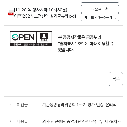
다운로드
[11.28.목.행사시작(10시30분)
이후]2024 보건산업 성과교류회.pdf
미리보기/음성듣기
본 공공저작물은 공공누리
"출처표시"
조건에 따라 이용할 수
있습니다.
목록
이전글
기관생명윤리위원회 1주기 평가·인증 ‘윤리적 연구 환경 조성’ 성공적 마무리
다음글
의사 집단행동 중앙재난안전대책본부 제78차 회의 개최