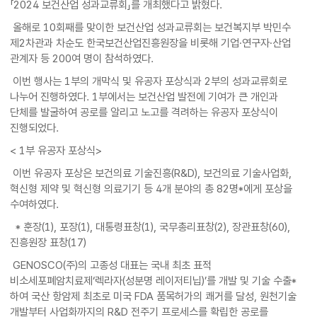
「2024 보건산업 성과교류회」를 개최했다고 밝혔다.
올해로 10회째를 맞이한 보건산업 성과교류회는 보건복지부 박민수
제2차관과 차순도 한국보건산업진흥원장을 비롯해 기업·연구자·산업
관계자 등 200여 명이 참석하였다.
이번 행사는 1부의 개막식 및 유공자 포상식과 2부의 성과교류회로
나누어 진행하였다. 1부에서는 보건산업 발전에 기여가 큰 개인과
단체를 발굴하여 공로를 알리고 노고를 격려하는 유공자 포상식이
진행되었다.
< 1부 유공자 포상식>
이번 유공자 포상은 보건의료 기술진흥(R&D), 보건의료 기술사업화,
혁신형 제약 및 혁신형 의료기기 등 4개 분야의 총 82명*에게 포상을
수여하였다.
* 훈장(1), 포장(1), 대통령표창(1), 국무총리표창(2), 장관표창(60),
진흥원장 표창(17)
GENOSCO(주)의 고종성 대표는 국내 최초 표적
비소세포폐암치료제‘렉라자(성분명 레이저티닙)’를 개발 및 기술 수출*
하여 국산 항암제 최초로 미국 FDA 품목허가의 쾌거를 달성, 원천기술
개발부터 사업화까지의 R&D 전주기 프로세스를 확립한 공로를