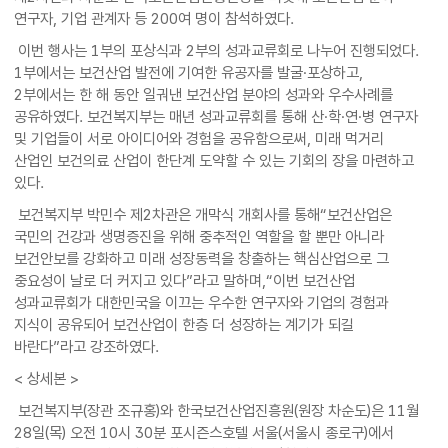
연구자, 기업 관계자 등 200여 명이 참석하였다.
이번 행사는 1부의 포상식과 2부의 성과교류회로 나누어 진행되었다.
1부에서는 보건산업 발전에 기여한 유공자를 발굴·포상하고,
2부에서는 한 해 동안 일궈낸 보건산업 분야의 성과와 우수사례를
공유하였다. 보건복지부는 매년 성과교류회를 통해 산·학·연·병 연구자
및 기업들이 서로 아이디어와 경험을 공유함으로써, 미래 먹거리
산업인 보건의료 산업이 한단계 도약할 수 있는 기회의 장을 마련하고
있다.
보건복지부 박민수 제2차관은 개막식 개회사를 통해“보건산업은
국민의 건강과 생명증진을 위해 중추적인 역할을 할 뿐만 아니라
보건안보를 강화하고 미래 성장동력을 창출하는 핵심산업으로 그
중요성이 날로 더 커지고 있다”라고 말하며,“이번 보건산업
성과교류회가 대한민국을 이끄는 우수한 연구자와 기업의 경험과
지식이 공유되어 보건산업이 한층 더 성장하는 계기가 되길
바란다”라고 강조하였다.
< 상세본 >
보건복지부(장관 조규홍)와 한국보건산업진흥원(원장 차순도)은 11월
28일(목) 오전 10시 30분 포시즌스호텔 서울(서울시 종로구)에서