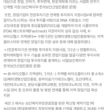
대상으로 창업, 인허가, 투자연계, 판로개척에 이르는 사업화 전주기
단계별 지원 (보건복지부·한국보건산업진흥원 운영)
또한, 창업기업의 전문투자기관 연계형 투자유치 지원사업*에 참여한
알지노믹스(주)는 국내 투자를 바탕으로 RNA 치환효소 기반
교모세포종 항암제 후보물질(RZ001)을 개발하여 미국 식품의약국
(FDA) 패스트트랙(Fasttrack) 지정까지의 성과 달성 사례, K-
바이오헬스 지역센터** 수행기관인 김해의생명산업진흥원에서는 지역
클러스터와 연계한 창업기업 지원 성과 등에 대해 발표하였다.
* (전문투자기관 연계형 투자유치 지원사업, ’21년~) 엔젤투자사,
벤처캐피탈이 우수 기술을 보유한 창업기업을 발굴·다양한 투자사와
연계하여 창업기업 투자유치를 중개하는 사업(보건복지부·
한국보건산업진흥원 운영)
** (K-바이오헬스 지역센터, ’19년∼) 지역별 바이오클러스터 총 6개소
(김해의생명산업진흥원, 원주의료기기테크노밸리, 조선대학교,
대전테크노파크, 분당서울대학교병원, 인천테크노파크) 지정, 지역 내
시설·장비 등 인프라 활용 및 병원 연계를 통해 지역 창업기업 육성
지원
세션 3 에서는 보건복지부장관표창을 받은 혁신형 제약기업 ㈜
녹십자와 ㈜대웅제약이 정부지원을 통해 신약을 개발하고 국내외 신약