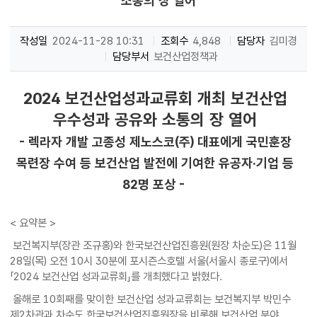
소통의 장 열어
작성일
2024-11-28 10:31
조회수
4,848
담당자
김미경
담당부서
보건산업정책과
2024 보건산업성과교류회 개최 보건산업
우수성과 공유와 소통의 장 열어
- 렉라자 개발 고종성 제노스코(주) 대표에게 국민훈장
목련장 수여 등 보건산업 발전에 기여한 유공자·기업 등
82명 포상 -
< 요약본 >
보건복지부(장관 조규홍)와 한국보건산업진흥원(원장 차순도)은 11월
28일(목) 오전 10시 30분에 포시즌스호텔 서울(서울시 종로구)에서
「2024 보건산업 성과교류회」를 개최했다고 밝혔다.
올해로 10회째를 맞이한 보건산업 성과교류회는 보건복지부 박민수
제2차관과 차순도 한국보건산업진흥원장을 비롯해 보건산업 분야