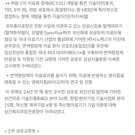
** 위암 1차 치료용 항체(AC101) 개발을 통한 기술이전(중국,
781.3억 원), 위암 세포에서 高발현되는 항-HER2에 특이적으로
결합하는 항체 개발을 통한 기술이전((주)지씨셀)
국무총리표창은 전량 수입에 의존하고 있는 인공신장용 혈액여과기
(혈액투석필터, 모델명 Synoflux®)의 국산화에 성공하여 의료비용
절감 및 국내 의료기기 산업의 활성화에 기여한 ㈜시노펙스의 이진태
본부장과, 면역항암제 치료 환자 코호트(동일집단)를 유전체-
임상정보와 통합한 국내 최대 데이터베이스*를 구축하여 면역항암제
반응성 및 저항성 기전 규명에 기여한 공로로 삼성서울병원 이세훈
교수에게 수여되었다.
* 면역항암제의 치료효과를 높이기 위해, 치료에 반응하는 환자들을
예측할 수 있는 생체지표(바이오마커) 연구 등 진행
이 외에도 24년 한 해 동안 우수한 성과로 보건산업 발전에 기여한
보건의료 기술진흥(R&D) 분야 36명, 창업·벤처기업 기술사업화 분야
15명, 혁신형 제약기업 4명 및 혁신형의료기기 기업 5명에 대해
보건복지부장관표창이 수여되었다.
< 2부 성과교류회 >