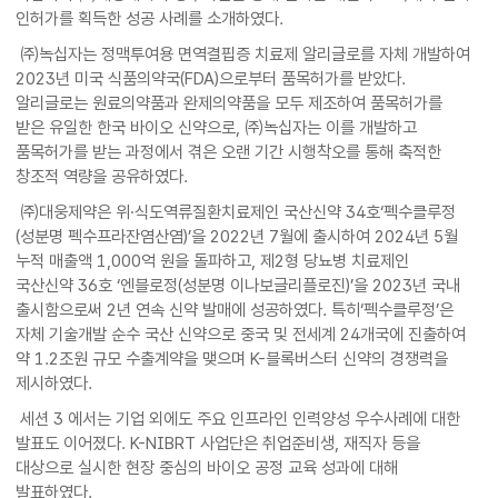
인허가를 획득한 성공 사례를 소개하였다.
㈜녹십자는 정맥투여용 면역결핍증 치료제 알리글로를 자체 개발하여
2023년 미국 식품의약국(FDA)으로부터 품목허가를 받았다.
알리글로는 원료의약품과 완제의약품을 모두 제조하여 품목허가를
받은 유일한 한국 바이오 신약으로, ㈜녹십자는 이를 개발하고
품목허가를 받는 과정에서 겪은 오랜 기간 시행착오를 통해 축적한
창조적 역량을 공유하였다.
㈜대웅제약은 위·식도역류질환치료제인 국산신약 34호‘펙수클루정
(성분명 펙수프라잔염산염)’을 2022년 7월에 출시하여 2024년 5월
누적 매출액 1,000억 원을 돌파하고, 제2형 당뇨병 치료제인
국산신약 36호 ‘엔블로정(성분명 이나보글리플로진)’을 2023년 국내
출시함으로써 2년 연속 신약 발매에 성공하였다. 특히‘펙수클루정’은
자체 기술개발 순수 국산 신약으로 중국 및 전세계 24개국에 진출하여
약 1.2조원 규모 수출계약을 맺으며 K-블록버스터 신약의 경쟁력을
제시하였다.
세션 3 에서는 기업 외에도 주요 인프라인 인력양성 우수사례에 대한
발표도 이어졌다. K-NIBRT 사업단은 취업준비생, 재직자 등을
대상으로 실시한 현장 중심의 바이오 공정 교육 성과에 대해
발표하였다.