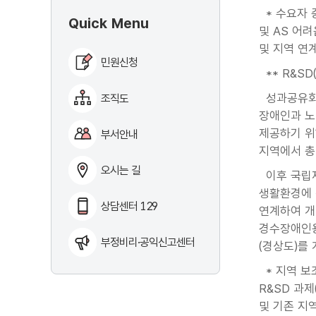
* 수요자 
Quick Menu
및 AS 어
및 지역 연
민원신청
** R&SD
성과공유회는
조직도
장애인과 노
제공하기 위
부서안내
지역에서 총
오시는 길
이후 국립재
생활환경에 
상담센터 129
연계하여 개
경수장애인용
부정비리·공익신고센터
(경상도)를
* 지역 보
R&SD 과
및 기존 지