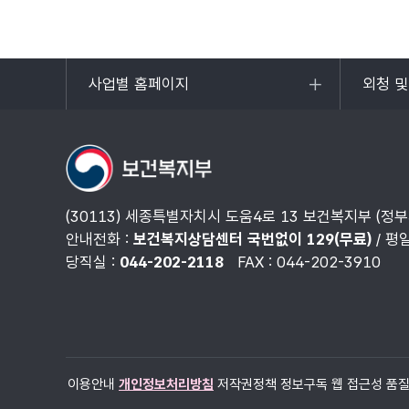
사업별 홈페이지
외청 
목록
목록
열기
열기
(30113) 세종특별자치시 도움4로 13 보건복지부 (정
안내전화 :
보건복지상담센터 국번없이 129(무료)
/ 평
당직실 :
044-202-2118
FAX : 044-202-3910
이용안내
개인정보처리방침
저작권정책
정보구독
웹 접근성 품