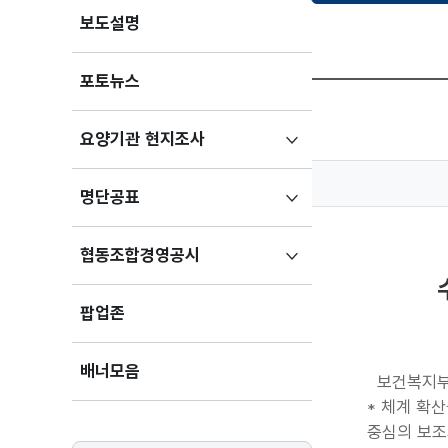
보도설명
포토뉴스
하위메뉴
요양기관 현지조사
펼치기
하위메뉴
명단공표
펼치기
하위메뉴
협동조합경영공시
펼치기
팝업존
배너모음
보건복지부 
* 체계 확
중심의 보조