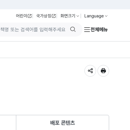
어린이
국가상징
화면크기
Language
검색버튼
전체메뉴
공유하기
인쇄
배포 콘텐츠