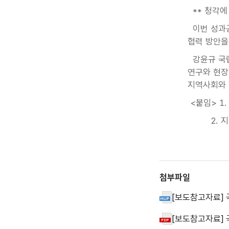
** 청각에
이번 성과공
협력 방안을
강윤규 국립
연구와 현장
지역사회와 
<붙임> 1.
2. 지역 
첨부파일
[보도참고자료] 
[보도참고자료] 