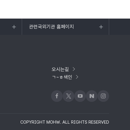
관련국외기관 홈페이지
목록
열기
오시는길
ㄱ~ㅎ색인
페이스북
x
유튜브
네이버블로그
인스타그램
COPYRIGHT MOHW. ALL RIGHTS RESERVED