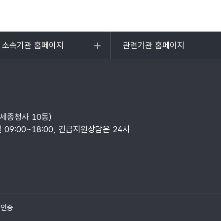
및 소속기관 홈페이지
관련기관 홈페이지
목록
열기
부세종청사 10동)
일 09:00~18:00, 긴급지원상담은 24시
질인증