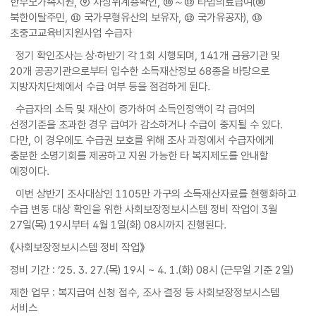
한부모가족지원, ⑨ 차상위계층확인, ⑩～⑫ 타법의료급여(⑩
북한이탈주민, ⑪ 국가무형유산의 보유자, ⑫ 국가유공자), ⑬
초중고교육비지원사업 수급자
정기 확인조사는 상·하반기 각 1회 시행되며, 141개 금융기관 및
20개 공공기관으로부터 입수한 소득재산정보 68종을 바탕으로
지방자치단체에서 수급 여부 등을 점검하게 된다.
수급자의 소득 및 재산이 증가하여 소득인정액이 각 급여의
선정기준을 초과한 경우 급여가 감소하거나 수급이 중지될 수 있다.
다만, 이 경우에도 수급권 보호를 위해 조사 과정에서 수급자에게
충분한 소명기회를 제공하고 지원 가능한 타 복지제도를 안내할
예정이다.
이번 상반기 조사대상인 1105만 가구의 소득재산자료를 현행화하고
수급 변동 대상 확인을 위한 사회보장정보시스템 정비 작업이 3월
27일(목) 19시부터 4월 1일(화) 08시까지 진행된다.
《사회보장정보시스템 정비 작업》
정비 기간 : ‘25. 3. 27.(목) 19시 ~ 4. 1.(화) 08시 (근무일 기준 2일)
제한 업무 : 복지급여 신청 접수, 조사 결정 등 사회보장정보시스템
서비스