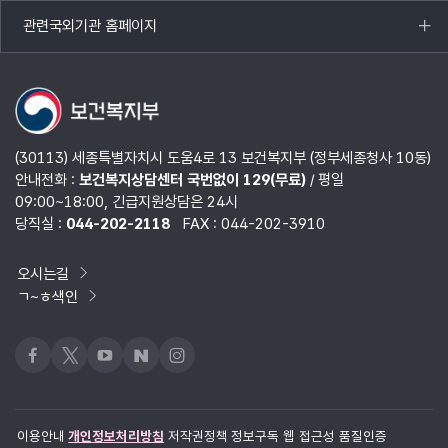
열기
관련국외기관 홈페이지
목록
열기
(30113) 세종특별자치시 도움4로 13 보건복지부 (정부세종청사 10동)
안내전화 :
보건복지상담센터 국번없이 129(무료)
/ 평일
09:00~18:00, 긴급지원상담은 24시
당직실 :
044-202-2118
FAX : 044-202-3910
오시는길
ㄱ~ㅎ색인
페이스북
x
유튜브
네이버블로그
인스타그램
이용안내
개인정보처리방침
저작권정책
정보구독
웹 접근성 품질인증