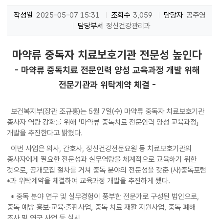
작성일
2025-05-07 15:31
조회수
3,059
담당자
공주영
담당부서
정신건강관리과
마약류 중독자 치료보호기관 전문성 높인다
- 마약류 중독치료 전문인력 양성 교육과정 개발 위해
전문기관과 위탁계약 체결 -
보건복지부(장관 조규홍)는 5월 7일(수) 마약류 중독자 치료보호기관
종사자 역량 강화를 위해 「마약류 중독치료 전문인력 양성 교육과정」
개발을 추진한다고 밝혔다.
이번 사업은 의사, 간호사, 정신건강전문요원 등 치료보호기관의
종사자에게 필요한 전문성과 실무역량을 체계적으로 교육하기 위한
것으로, 공개모집 절차를 거쳐 중독 분야의 전문성을 갖춘 (사)중독포럼
*과 위탁계약을 체결하여 교육과정 개발을 추진하게 됐다.
* 중독 분야 연구 및 실무경험이 풍부한 전문가로 구성된 법인으로,
중독 예방 홍보·교육·출판사업, 중독 치료 재활 지원사업, 중독 폐해
조사 및 연구 사업 등 실시