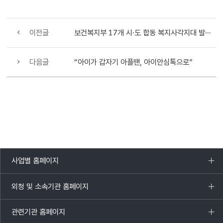
이전글
보건복지부 17개 시·도 합동 복지사각지대 발굴지원 점검 회의 개최
다음글
“아이가 갑자기 아플땐, 아이안심톡으로”
사업별 홈페이지
목록
열기
외청 및 소속기관 홈페이지
목록
열기
관련기관 홈페이지
목록