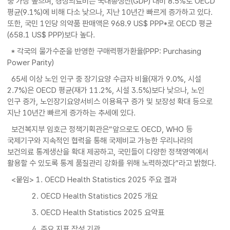
중 가장 높으며, 경상의료비는 국내총생산(GDP) 대비 8.5%로 OECD
평균(9.1%)에 비해 다소 낮으나, 지난 10년간 빠르게 증가하고 있다.
또한, 국민 1인당 의약품 판매액은 968.9 US$ PPP*로 OECD 평균
(658.1 US$ PPP)보다 높다.
* 각국의 물가수준을 반영한 구매력평가환율(PPP: Purchasing
Power Parity)
65세 이상 노인 인구 중 장기요양 수급자 비율(재가 9.0%, 시설
2.7%)은 OECD 평균(재가 11.2%, 시설 3.5%)보다 낮으나, 노인
인구 증가, 노인장기요양서비스 이용욕구 증가 및 보장성 확대 등으로
지난 10년간 빠르게 증가하는 추세에 있다.
보건복지부 임호근 정책기획관은“앞으로도 OECD, WHO 등
국제기구와 지속적인 협력을 통해 국제비교 가능한 우리나라의
보건의료 통계생산을 확대 제공하고, 국민들이 다양한 정책영역에서
활용할 수 있도록 통계 품질관리 강화를 위해 노력하겠다”라고 밝혔다.
<붙임> 1. OECD Health Statistics 2025 주요 결과
2. OECD Health Statistics 2025 개요
3. OECD Health Statistics 2025 요약표
4. 주요 지표 작성 기관