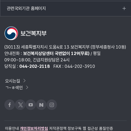
열기
관련국외기관 홈페이지
목록
열기
(30113) 세종특별자치시 도움4로 13 보건복지부 (정부세종청사 10동)
안내전화 :
보건복지상담센터 국번없이 129(무료)
/ 평일
09:00~18:00, 긴급지원상담은 24시
당직실 :
044-202-2118
FAX : 044-202-3910
오시는길
ㄱ~ㅎ색인
페이스북
x
유튜브
네이버블로그
인스타그램
이용안내
개인정보처리방침
저작권정책
정보구독
웹 접근성 품질인증