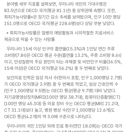
분야별 세부 지표를 살펴보면, 우리나라 국민의 기대수명은
83.5년으로 OECD 국가(평균 81.1년) 중 상위권에 속했다. 또한,
회피가능사망률*은 장기간 감소 추세를 보여왔으며, 인구 10만 명당
151.0명으로 OECD 국가(평균 228.6명)보다 상당 부분 낮았다.
* 회피가능사망률은 질병의 예방활동과 시의적절한 치료서비스
제공으로 막을 수 있는 사망률
우리나라 15세 이상 인구의 흡연율(15.3%)과 1인당 연간 주류
소비량(7.8ℓ)은 OECD 평균 수준(흡연율 13.2%, 주류 소비량 8.6ℓ)
이고, 만성질환의 주요 원인이 되는 과체중 및 비만인구 비율(36.5%,
15세 이상)은 OECD 국가(평균 56.2%) 중 두 번째로 낮았다.
보건의료 인력은 임상 의사 수(한의사 포함, 인구 1,000명당 2.7명)
가 OECD 국가(평균 3.9명) 중 두 번째로 적었고, 임상 간호인력 수
(인구 1,000명당 9.5명)는 OECD 평균(평균 9.7명) 대비 낮았다.
자기공명영상장치(MRI)(100만 명당 38.7대), 컴퓨터단층촬영(CT)
(100만 명당 45.3대) 등 의료 장비 수는 OECD 평균(MRI 21.2대,
CT 31.1대)보다 높고, 병원 병상 수(인구 1,000명당 12.6개)도
OECD 평균(4.2개)의 약 3.0배 수준으로 나타났다.
우리나라의 국민 1인당 외래 진료 횟수(연간 18.0회)는 OECD 국가