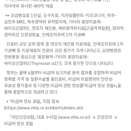
치아색과 유사한 세라믹 재료
** 상급병실료 1인실, 도수치료, 치과임플란트-지르코니아, 척추-
요천추 MRI, 척추경막외 유착방지제, 기타의 종양치료제-
싸이모신알파1, 연조직 재건용, 체외충격파치료[근골격계질환], 경피적
경막외강 신경성형술, 인체조직유래 2차 가공뼈
진료비 규모 상위 항목 중 연조직 재건용 치료재료, 인체조직유래 2차
가공뼈 등 치료재료의 진료비 규모 증가가 크게 나타났고, 요양병원과
한방병원 중심으로 ‘종양용약-기타의 종양치료제-
싸이모신알파1(Thymosin α1)’도 크게 증가한 것으로 나타났다.
정부는 올해 4월부터 비급여 보고자료 분석 결과를 포함하여 비급여
항목별 가격 및 질환수술별 총진료비, 비급여 의료행위의 안전성·
유효성 평가결과 등 다양한 비급여 관련 정보를「비급여 정보 포털*」을
통해 종합적으로 제공하고 있다.
* 「비급여 정보 포털」 직접 접속
(https://www.nhis.or.kr/nbinfo/index.do)
「국민건강보험」 대표 누리집 (www.nhis.or.kr) → 건강모아 →
비급여 정보 포털