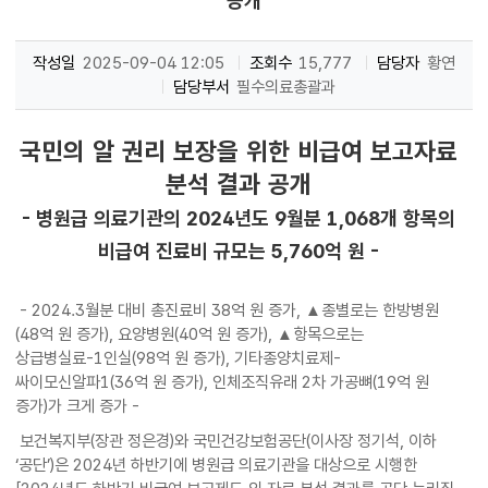
공개
작성일
2025-09-04 12:05
조회수
15,777
담당자
황연
담당부서
필수의료총괄과
국민의 알 권리 보장을 위한 비급여 보고자료
분석 결과 공개
- 병원급 의료기관의 2024년도 9월분 1,068개 항목의
비급여 진료비 규모는 5,760억 원 -
- 2024.3월분 대비 총진료비 38억 원 증가, ▲종별로는 한방병원
(48억 원 증가), 요양병원(40억 원 증가), ▲항목으로는
상급병실료-1인실(98억 원 증가), 기타종양치료제-
싸이모신알파1(36억 원 증가), 인체조직유래 2차 가공뼈(19억 원
증가)가 크게 증가 -
보건복지부(장관 정은경)와 국민건강보험공단(이사장 정기석, 이하
‘공단’)은 2024년 하반기에 병원급 의료기관을 대상으로 시행한