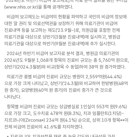
「2024년도 하반기 비급여 보고제도」의 자료 분석 결과를 공단 누리집
(www.nhis.or.kr)을 통해 공개하였다.
비급여 보고제도는 비급여의 현황을 파악하고 국민의 비급여 정보에
대한 알 권리 및 의료선택권을 보장하기 위해 의료기관이 비급여
진료내역 등을 보고하는 제도(’23.9월~)로, 의원급을 포함한 전체
의료기관을 대상으로 상반기(3월분 진료내역)에 실시하고, 병원급
의료기관을 대상으로 하반기(9월분 진료내역)에 추가 실시한다.
2024년 하반기 비급여 보고자료 분석 결과, 병원급 의료기관의
2024년도 9월분 1,068개 항목의 진료비 규모는 총 5,760억 원으로,
상반기(2024.3월분)와 비교(항목 수 동일)하여 38억 원 증가하였다.
의료기관 종별 비급여 진료비 규모는 병원이 2,559억원(44.4%)
으로 가장 크게 나타났고, 상반기(’24.3월)와 비교하여 한방병원(48억
원 증가), 요양병원(40억 원 증가)의 진료비 증가가 큰 것으로
나타났다.
항목별 비급여 진료비 규모는 상급병실료 1인실이 553억 원(9.6%)
으로 가장 크고, 도수치료 478억 원(8.3%), 치과 임플란트(1치당)-
지르코니아(Zirconia*) 234억 원(4.1%) 순으로, 상위 10개 항목**이
전체 비급여 진료비의 41.6%를 차지하였다.
* 지르코니아: 치과보철용 재료 중 높은 강도와 내구성을 가진