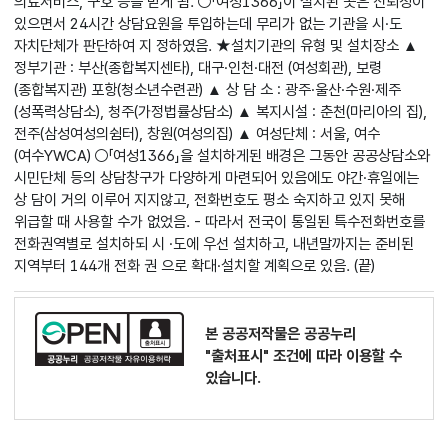
의료서비스, 구호 등을 받게 됨. ○「여성1366」이 설치된 곳은 신뢰성이
있으면서 24시간 상담요원을 투입하는데 무리가 없는 기관을 시·도
자치단체가 판단하여 지 정하였음. ★설치기관의 유형 및 설치장소 ▲
정부기관 : 부산(종합복지센타), 대구·인천·대전 (여성회관), 보령
(종합복지관) 포항(청소년수련관) ▲ 상 담 소 : 광주·울산·수원·제주
(성폭력상담소), 청주(가정법률상담소) ▲ 복지시설 : 춘천(마리아의 집),
전주(삼성여성의쉼터), 창원(여성의집) ▲ 여성단체 : 서울, 여수
(여수YWCA) ○「여성1366」을 설치하게된 배경은 그동안 공공상담소와
시민단체 등의 상담창구가 다양하게 마련되어 있음에도 야간·휴일에는
상 담이 거의 이루어 지지않고, 전화번호도 평소 숙지하고 있지 못해
위급할 때 사용할 수가 없었음. - 따라서 전국이 통일된 특수전화번호를
전화권역별로 설치하되 시 ·도에 우선 설치하고, 내년말까지는 준비된
지역부터 144개 전화 권 으로 확대·설치할 계획으로 있음. (끝)
본 공공저작물은 공공누리
"출처표시"
조건에 따라 이용할 수
있습니다.