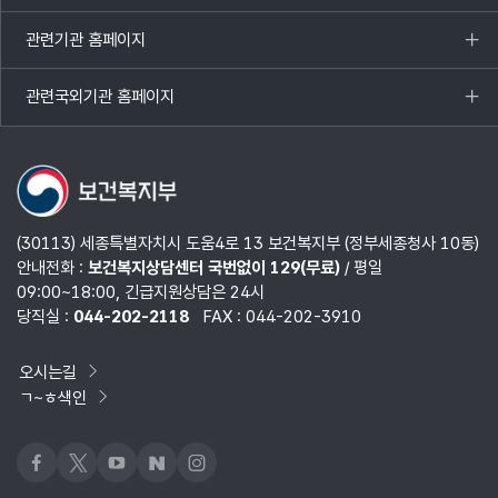
열기
관련기관 홈페이지
목록
열기
관련국외기관 홈페이지
목록
열기
(30113) 세종특별자치시 도움4로 13 보건복지부 (정부세종청사 10동)
안내전화 :
보건복지상담센터 국번없이 129(무료)
/ 평일
09:00~18:00, 긴급지원상담은 24시
당직실 :
044-202-2118
FAX : 044-202-3910
오시는길
ㄱ~ㅎ색인
페이스북
x
유튜브
네이버블로그
인스타그램