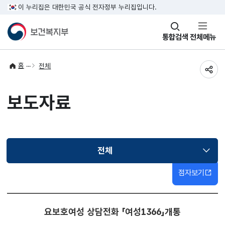
이 누리집은 대한민국 공식 전자정부 누리집입니다.
창
통합검색
전체메뉴
열기
홈
전체
공유
보도자료
전체
선택됨
점자보기
요보호여성 상담전화 「여성1366」개통