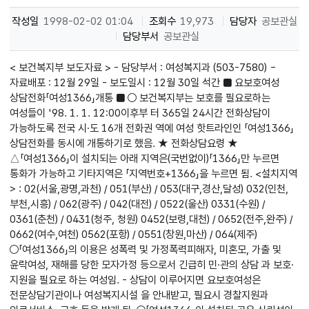
작성일
1998-02-02 01:04
조회수
19,973
담당자
공보관실
담당부서
공보관실
< 보건복지부 보도자료 > - 담당부서 : 여성복지과 (503-7580) -
자료배포 : 12월 29일 - 보도일시 : 12월 30일 석간 ■ 요보호여성
상담전화「여성1366」개통 ■ ○ 보건복지부는 보호를 필요로하는
여성들이 '98. 1. 1. 12:00이후부 터 365일 24시간 전화상담이
가능하도록 전국 시·도 16개 전화권 역에 여성 핫트라인인 「여성1366」
상담전화를 동시에 개통하기로 했음. ★ 전화상담요령 ★
△「여성1366」이 설치되는 아래 지역은(국번없이)「1366」만 누르면
통화가 가능하고 기타지역은 「지역번호+1366」을 누르면 됨. <설치지역
> : 02(서울,광명,과천) / 051(부산) / 053(대구,경산,달성) 032(인천,
부천,시흥) / 062(광주) / 042(대전) / 0522(울산) 0331(수원) /
0361(춘천) / 0431(청주, 청원) 0452(보령,대천) / 0652(전주,완주) /
0662(여수,여천) 0562(포항) / 0551(창원,마산) / 064(제주)
○「여성1366」의 이용은 성폭력 및 가정폭력피해자, 미혼모, 가출 및
윤락여성, 재해를 당한 모자가정 등으로서 긴급히 민·관의 상담 과 보호·
지원을 필요로 하는 여성임. - 상담이 이루어지면 요보호여성은
전문상담기관이나 여성복지시설 을 안내받고, 필요시 경찰지원과