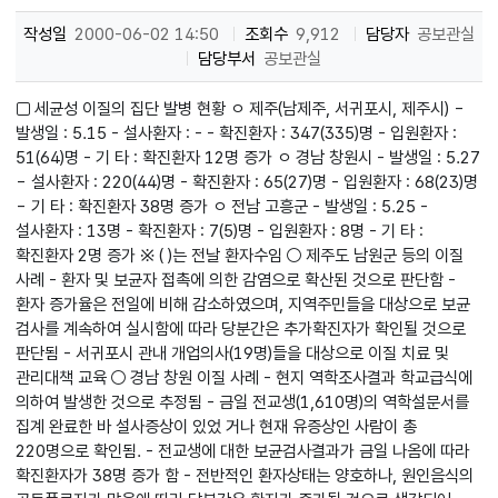
작성일
2000-06-02 14:50
조회수
9,912
담당자
공보관실
담당부서
공보관실
□ 세균성 이질의 집단 발병 현황 ㅇ 제주(남제주, 서귀포시, 제주시) -
발생일 : 5.15 - 설사환자 : - - 확진환자 : 347(335)명 - 입원환자 :
51(64)명 - 기 타 : 확진환자 12명 증가 ㅇ 경남 창원시 - 발생일 : 5.27
- 설사환자 : 220(44)명 - 확진환자 : 65(27)명 - 입원환자 : 68(23)명
- 기 타 : 확진환자 38명 증가 ㅇ 전남 고흥군 - 발생일 : 5.25 -
설사환자 : 13명 - 확진환자 : 7(5)명 - 입원환자 : 8명 - 기 타 :
확진환자 2명 증가 ※ ( )는 전날 환자수임 ○ 제주도 남원군 등의 이질
사례 - 환자 및 보균자 접촉에 의한 감염으로 확산된 것으로 판단함 -
환자 증가율은 전일에 비해 감소하였으며, 지역주민들을 대상으로 보균
검사를 계속하여 실시함에 따라 당분간은 추가확진자가 확인될 것으로
판단됨 - 서귀포시 관내 개업의사(19명)들을 대상으로 이질 치료 및
관리대책 교육 ○ 경남 창원 이질 사례 - 현지 역학조사결과 학교급식에
의하여 발생한 것으로 추정됨 - 금일 전교생(1,610명)의 역학설문서를
집계 완료한 바 설사증상이 있었 거나 현재 유증상인 사람이 총
220명으로 확인됨. - 전교생에 대한 보균검사결과가 금일 나옴에 따라
확진환자가 38명 증가 함 - 전반적인 환자상태는 양호하나, 원인음식의