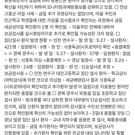
공동폭로자가 많음에 따라 당분간은 환자가 증가될 것으로 생각되어
확산을 차단하기 위하여 모니터링과예방홍보를 강화하고 있음. ○ 전남
고흥군 이질 사례 - 금일 추가 유증상자는 없었으며, 마을 주민과
인근학교 학생들에 대한 가검물 검사결과가 확인되는 과정에서 금일
세균성이질 확진환자 2명 이 확인됨. - 마을주민 전체에 대하여
보균검사를 실시중임이므로 추가로 확인될 가능성은 크지 않음. □
집단설사 환자 발생 현황 ㅇ 인천 연수구 - 발 생 일 : 5.27 - 설사환자 :
421명 - 입원환자 : 6명 - 원 인 : 식중독균(시트로박터) 확인 <종결예정
> ㅇ 경북 경주시 - 발 생 일 : 5.27 - 설사환자 : 37명 - 입원환자 : 없음
- 원 인 : 식중독 의심 <종결예정 > ㅇ 경남 밀양시 - 발 생 일 : 5.26 -
설사환자 : 24명 - 입원환자 : 없음 - 원 인 : 단순설사로 추정 <
보균검사중 > ○ 인천 연수구 대건고등학교 집단 설사 환자 - 학교급식
(위탁급식)에 의한 것으로 의심됨 - 세균배양검사 결과 식중독균
(시트로박터)이 확인되었고 추가환자 발생 이 없음으로 치료중인 환자만
완치되면 종결될 것으로 봄 ○ 경북 경주시 외동읍 입실 초등학교 집단
설사 환자 - 빙과류를 과다 섭취한 환자 대부분이 단순설사만 호소하고
있으며, 금일 신환자 발생이 없었으며 검사결과 수인성 전염병은 아닌
것으로 확인됨에 확산의 가능성은 없어 보이며 2∼3일내 종결될 것임 ○
경남 밀양 집단 설사 환자 - 교내 지하수를 음용한 후 설사, 복통증세를
보이고 있음 - 금일 추가환자는 확인되지 않았으며, 보균검사가
진행중에 있음 - 추가환자 확인을 위한 전교생 대상 모니터링 및 특별