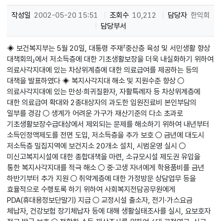
작성일
2002-05-20 15:51
조회수
10,212
담당자
한익희
담당부서
◈ 보건복지부는 5월 20일, 대통령 주재「중산층 육성 및 서민생활 향상
대책회의」에서 저소득층에 대한 기초생활보장을 더욱 내실화하기 위하여
의료사각지대에 있는 차상위계층에 대한 의료급여를 제공하는 등의
대책을 발표하였다 ◈ 복지사각지대 해소 및 지원수준 향상 ○
의료사각지대에 있는 만성·희귀질환자, 자활특례자 등 차상위계층에
대한 의료급여 확대와 2종대상자의 과도한 입원진료비 본인부담의
일부를 경감 ○ 생계가 어려운 가구가 재산기준의 다소 초과로
기초생활보장수급대상에서 제외되는 문제를 해소하기 위하여 내년부터
소득인정액제도를 전면 도입, 저소득층을 추가 보호 ○ 금년에 대도시
저소득층 밀집지역에 보건지소 20개소 설치, 시범운영 실시 ○
미신고복지시설에 대한 종합대책을 마련, 소규모시설 제도권 유입을
통한 복지사각지대를 적극 해소 ○ 중·고생 자녀에게 학용품비를 금년
하반기부터 추가 지원 ○ 취약계층에 대한 가정방문 상담업무 등을
효율적으로 수행토록 하기 위하여 사회복지전담공무원에게
PDA(휴대용정보단말기) 지급 ○ 교정시설 출소자, 전기·가스요금
체납자, 건강보험 장기체납자 등에 대해 생활실태조사를 실시, 요보호자