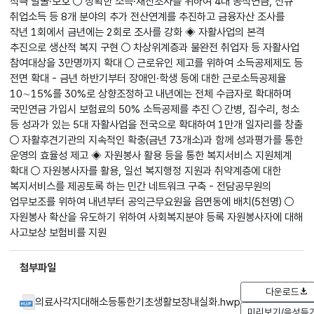
적극 발굴·보호 ○ 정확한 소득·재산조사를 위하여 4대 공적연금, 신규
취업소득 등 8개 분야의 추가 전산연계를 추진하고 금융자산 조사를
작년 1회에서 금년에는 2회로 조사를 강화 ◈ 자활사업의 본격
추진으로 생산적 복지 구현 ○ 차상위계층과 불완전 취업자 등 자활사업
참여대상을 3만명까지 확대 ○ 근로유인 제고를 위하여 소득공제제도 등
전면 확대 - 금년 하반기부터 장애인·학생 등에 대한 근로소득공제율
10∼15%를 30%로 상향조정하고 내년에는 전체 수급자로 확대하며
국민연금 가입시 보험료의 50% 소득공제를 추진 ○ 간병, 집수리, 청소
등 성과가 있는 5대 자활사업을 전국으로 확대하여 1만개 일자리를 창출
○ 자활후견기관의 지속적인 확충(금년 73개소)과 함께 성과평가를 통한
운영의 효율성 제고 ◈ 자원봉사 활용 등을 통한 복지서비스 지원체계
확대 ○ 자원봉사자를 활용, 일선 복지행정 지원과 취약계층에 대한
복지서비스를 제공토록 하는 민간 네트워크 구축 - 전담공무원의
업무보조를 위하여 내년부터 공익근무요원을 읍면동에 배치(5천명) ○
자원봉사 확산을 유도하기 위하여 사회복지분야 등록 자원봉사자에 대해
사고보상 보험비를 지원
첨부파일
다운로드
의료사각지대해소등통한기초생활보장내실화.hwp
미리보기/음성듣