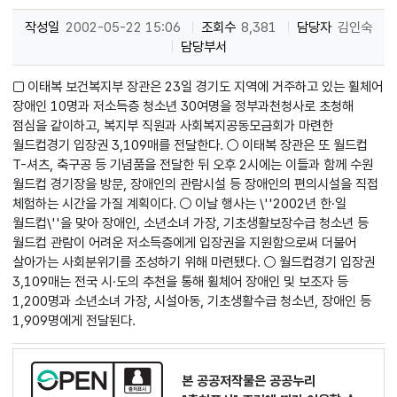
작성일
2002-05-22 15:06
조회수
8,381
담당자
김인숙
담당부서
□ 이태복 보건복지부 장관은 23일 경기도 지역에 거주하고 있는 휠체어
장애인 10명과 저소득층 청소년 30여명을 정부과천청사로 초청해
점심을 같이하고, 복지부 직원과 사회복지공동모금회가 마련한
월드컵경기 입장권 3,109매를 전달한다. ○ 이태복 장관은 또 월드컵
T-셔츠, 축구공 등 기념품을 전달한 뒤 오후 2시에는 이들과 함께 수원
월드컵 경기장을 방문, 장애인의 관람시설 등 장애인의 편의시설을 직접
체험하는 시간을 가질 계획이다. ○ 이날 행사는 \''2002년 한·일
월드컵\''을 맞아 장애인, 소년소녀 가장, 기초생활보장수급 청소년 등
월드컵 관람이 어려운 저소득층에게 입장권을 지원함으로써 더불어
살아가는 사회분위기를 조성하기 위해 마련됐다. ○ 월드컵경기 입장권
3,109매는 전국 시·도의 추천을 통해 휠체어 장애인 및 보조자 등
1,200명과 소년소녀 가장, 시설아동, 기초생활수급 청소년, 장애인 등
1,909명에게 전달된다.
본 공공저작물은 공공누리