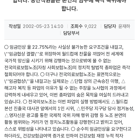
합니다. 공단직원들은 본연의 임무에 즉각 복귀해야
합니다.
작성일
2002-05-23 14:10
조회수
9,022
담당자
윤재하
담당부서
○ 임금인상 율 22.75%라는 사실상 불가능한 요구조건을 내걸고,
\''임금협상 결렬\''로 위장하여 월드컵에 찬물을 끼얹어 전 세계에
국가적 망신을 시키기 위해 강행하는 것으로밖에 볼 수 없는
전국의료보험노조(자칭 사회보험노조)의 정치적 탈법적 총파업은 즉각
철회되어야 합니다. ○ 더구나 전국의료보험노조는 표면적으로는
\''임금협상\''을 내걸고는 실제로는 △단협 상의 근속승진 이행, △
해고자 복직 등 파업의 이유가 될 수 없는 주장을 노사협의 과정에서
강력하게 내세우고 있어, 이번 총파업의 숨은 목적을 여실히 드러내고
있습니다. ○ 전국의보노조는 이번 파업의 실행 방법에서도 △월드컵
본선 진출국 대사관 앞에서의 1인 시위, △민주당 지구당 당사 점거농성,
△영자신문 광고를 통한 국제적 국위 자해 행위 감행 등 노조 본연의
활동 범위와는 거리가 먼 정치노조활동을 강행한다고 밝히고 있어,
스스로 위법성을 나타내고 있습니다. ○ 순수히 임금인상을 요구한다고
하더라도, 건강보험급여액 증가로 인하여 건강보험 재정 누적 적자