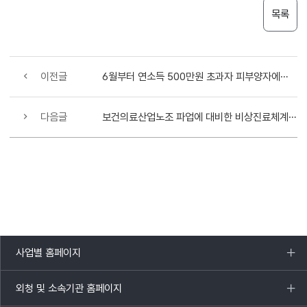
목록
이전글
6월부터 연소득 500만원 초과자 피부양자에서 추가제외
다음글
보건의료산업노조 파업에 대비한 비상진료체계 실시
사업별 홈페이지
목록
열기
외청 및 소속기관 홈페이지
목록