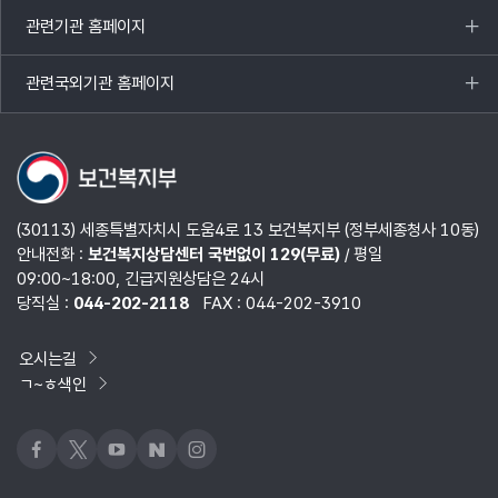
열기
관련기관 홈페이지
목록
열기
관련국외기관 홈페이지
목록
열기
(30113) 세종특별자치시 도움4로 13 보건복지부 (정부세종청사 10동)
안내전화 :
보건복지상담센터 국번없이 129(무료)
/ 평일
09:00~18:00, 긴급지원상담은 24시
당직실 :
044-202-2118
FAX : 044-202-3910
오시는길
ㄱ~ㅎ색인
페이스북
x
유튜브
네이버블로그
인스타그램