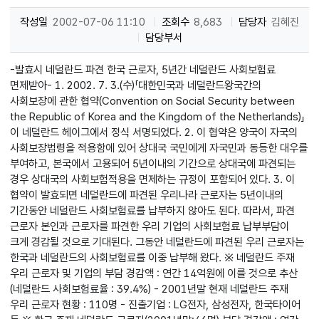
작성일
2002-07-06 11:10
조회수
8,683
담당자
김혜진
담당부서
-발효시 네덜란드 파견 한국 근로자, 5년간 네덜란드 사회보험료
면제받아- 1. 2002. 7. 3.(수)「대한민국과 네덜란드왕국간의
사회보장에 관한 협약(Convention on Social Security between
the Republic of Korea and the Kingdom of the Netherlands)」
이 네덜란드 헤이그에서 정식 서명되었다. 2. 이 협약은 양국이 자국의
사회보장법령을 적용함에 있어 상대국 국민에게 자국민과 동등한 대우를
부여하고, 본국에서 고용되어 5년이내의 기간으로 상대국에 파견되는
경우 상대국의 사회보험적용을 면제하는 규정이 포함되어 있다. 3. 이
협약이 발효되면 네덜란드에 파견된 우리나라 근로자는 5년이내의
기간동안 네덜란드 사회보험료를 납부하지 않아도 된다. 따라서, 파견
근로자 본인과 근로자를 파견한 우리 기업의 사회보험료 납부부담이
크게 경감될 것으로 기대된다. 그동안 네덜란드에 파견된 우리 근로자는
한국과 네덜란드의 사회보험료를 이중 납부해 왔다. ※ 네덜란드 주재
우리 근로자 및 기업의 부담 경감액 : 연간 14억원에 이를 것으로 추산
(네덜란드 사회보험료율 : 39.4%) - 2001년말 현재 네덜란드 주재
우리 근로자 현황 : 110명 - 진출기업 : LG전자, 삼성전자, 한국타이어