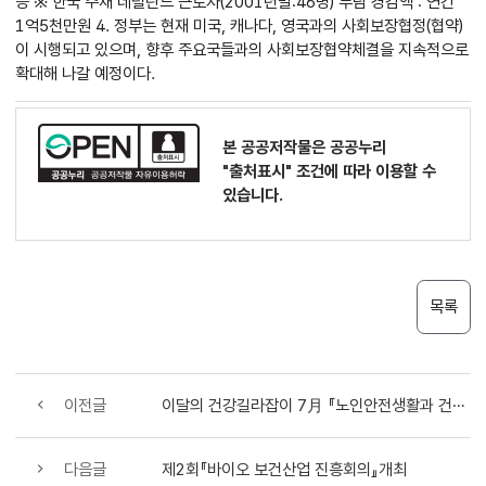
등 ※ 한국 주재 네덜란드 근로자(2001년말:46명) 부담 경감액 : 연간
1억5천만원 4. 정부는 현재 미국, 캐나다, 영국과의 사회보장협정(협약)
이 시행되고 있으며, 향후 주요국들과의 사회보장협약체결을 지속적으로
확대해 나갈 예정이다.
본 공공저작물은 공공누리
"출처표시"
조건에 따라 이용할 수
있습니다.
목록
이전글
이달의 건강길라잡이 7月 『노인안전생활과 건강』
다음글
제2회『바이오 보건산업 진흥회의』개최