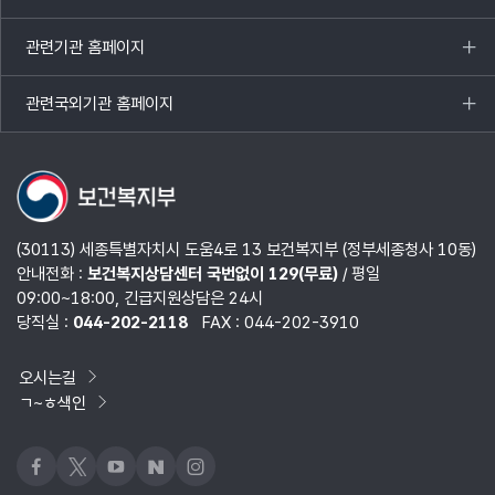
목록
열기
관련기관 홈페이지
목록
열기
관련국외기관 홈페이지
목록
열기
(30113) 세종특별자치시 도움4로 13 보건복지부 (정부세종청사 10동)
안내전화 :
보건복지상담센터 국번없이 129(무료)
/ 평일
09:00~18:00, 긴급지원상담은 24시
당직실 :
044-202-2118
FAX : 044-202-3910
오시는길
ㄱ~ㅎ색인
페이스북
x
유튜브
네이버블로그
인스타그램