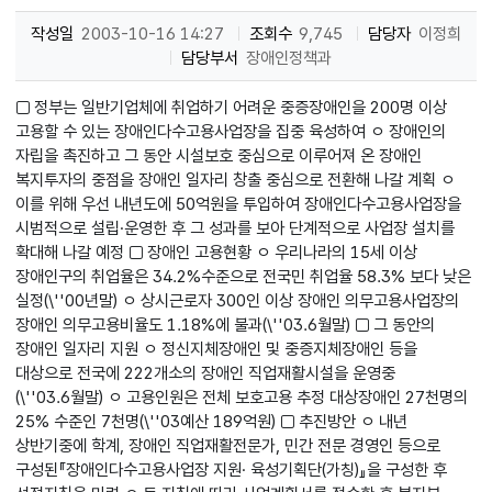
작성일
2003-10-16 14:27
조회수
9,745
담당자
이정희
담당부서
장애인정책과
□ 정부는 일반기업체에 취업하기 어려운 중증장애인을 200명 이상
고용할 수 있는 장애인다수고용사업장을 집중 육성하여 ㅇ 장애인의
자립을 촉진하고 그 동안 시설보호 중심으로 이루어져 온 장애인
복지투자의 중점을 장애인 일자리 창출 중심으로 전환해 나갈 계획 ㅇ
이를 위해 우선 내년도에 50억원을 투입하여 장애인다수고용사업장을
시범적으로 설립·운영한 후 그 성과를 보아 단계적으로 사업장 설치를
확대해 나갈 예정 □ 장애인 고용현황 ㅇ 우리나라의 15세 이상
장애인구의 취업율은 34.2%수준으로 전국민 취업율 58.3% 보다 낮은
실정(\''00년말) ㅇ 상시근로자 300인 이상 장애인 의무고용사업장의
장애인 의무고용비율도 1.18%에 불과(\''03.6월말) □ 그 동안의
장애인 일자리 지원 ㅇ 정신지체장애인 및 중증지체장애인 등을
대상으로 전국에 222개소의 장애인 직업재활시설을 운영중
(\''03.6월말) ㅇ 고용인원은 전체 보호고용 추정 대상장애인 27천명의
25% 수준인 7천명(\''03예산 189억원) □ 추진방안 ㅇ 내년
상반기중에 학계, 장애인 직업재활전문가, 민간 전문 경영인 등으로
구성된『장애인다수고용사업장 지원· 육성기획단(가칭)』을 구성한 후