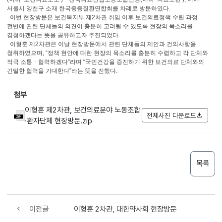
서울시 양천구 소재 한국중증질환연합회를 차례로 방문하였다.
이번 현장방문은 보건복지부 제2차관 취임 이후 보건의료정책 수립 과정
전반에 관련 단체들의 의견이 충분히 고려될 수 있도록 현장의 목소리를
경청하겠다는 뜻을 공유하고자 추진되었다.
이형훈 제2차관은 이날 현장방문에서 관련 단체들의 제안과 건의사항을
청취하였으며, “정책 현안에 대한 현장의 목소리를 충분히 수렴하고 각 단체와
적극 소통ㆍ협력하겠다”라며 “국민건강을 증진하기 위한 보건의료 단체와의
긴밀한 협력을 기대한다”라는 뜻을 전했다.
첨부
이형훈 제2차관, 보건의료분야 노동조합
전체사진 다운로드
·환자단체 현장방문.zip
목록
이전글
이형훈 2차관, 대한약사회 현장방문