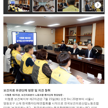
다음
슬라
이동
다
보건의료 유관단체 방문 및 의견 청취
- 이형훈 제2차관, 보건의료분야 노동조합·환자단체 현장방문 -
이형훈 보건복지부 제2차관은 7월 15일(화) 오전 9시 20분부터 서울시
영등포구 소재 한국환자단체연합회를 시작으로 전국보건의료산업노동조합
(이하 ‘보건의료노조’)ㆍ전국의료산업노동조합연맹(이하 ‘의료노련’), 이어