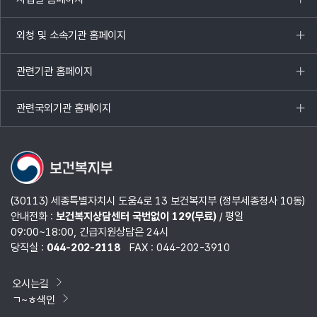
목록
열기
외청 및 소속기관 홈페이지
목록
열기
관련기관 홈페이지
목록
열기
관련국외기관 홈페이지
목록
열기
(30113) 세종특별자치시 도움4로 13 보건복지부 (정부세종청사 10동)
안내전화 :
보건복지상담센터 국번없이 129(무료)
/ 평일
09:00~18:00, 긴급지원상담은 24시
당직실 :
044-202-2118
FAX : 044-202-3910
오시는길
ㄱ~ㅎ색인