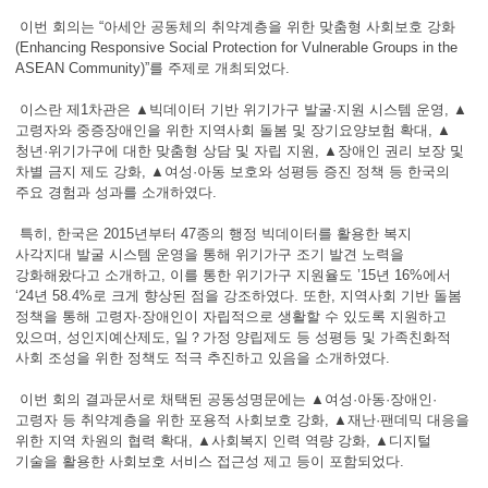
이번 회의는 “아세안 공동체의 취약계층을 위한 맞춤형 사회보호 강화
(Enhancing Responsive Social Protection for Vulnerable Groups in the
ASEAN Community)”를 주제로 개최되었다.
이스란 제1차관은 ▲빅데이터 기반 위기가구 발굴·지원 시스템 운영, ▲
고령자와 중증장애인을 위한 지역사회 돌봄 및 장기요양보험 확대, ▲
청년·위기가구에 대한 맞춤형 상담 및 자립 지원, ▲장애인 권리 보장 및
차별 금지 제도 강화, ▲여성·아동 보호와 성평등 증진 정책 등 한국의
주요 경험과 성과를 소개하였다.
특히, 한국은 2015년부터 47종의 행정 빅데이터를 활용한 복지
사각지대 발굴 시스템 운영을 통해 위기가구 조기 발견 노력을
강화해왔다고 소개하고, 이를 통한 위기가구 지원율도 ’15년 16%에서
‘24년 58.4%로 크게 향상된 점을 강조하였다. 또한, 지역사회 기반 돌봄
정책을 통해 고령자·장애인이 자립적으로 생활할 수 있도록 지원하고
있으며, 성인지예산제도, 일？가정 양립제도 등 성평등 및 가족친화적
사회 조성을 위한 정책도 적극 추진하고 있음을 소개하였다.
이번 회의 결과문서로 채택된 공동성명문에는 ▲여성·아동·장애인·
고령자 등 취약계층을 위한 포용적 사회보호 강화, ▲재난·팬데믹 대응을
위한 지역 차원의 협력 확대, ▲사회복지 인력 역량 강화, ▲디지털
기술을 활용한 사회보호 서비스 접근성 제고 등이 포함되었다.