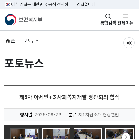
이 누리집은 대한민국 공식 전자정부 누리집입니다.
창
통합검색
전체메뉴
열기
홈
포토뉴스
공유
포토뉴스
제8차 아세안+3 사회복지개발 장관회의 참석
행사일
2025-08-29
분류
제1차관소개 현장앨범
다음