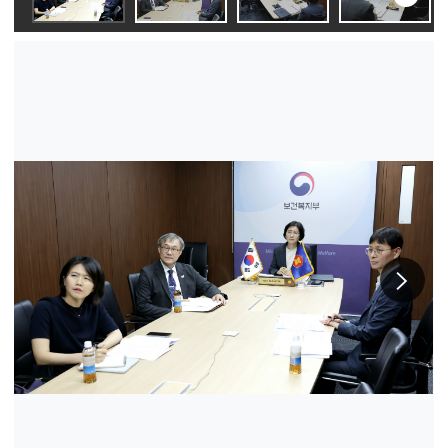
슬라
이동
다