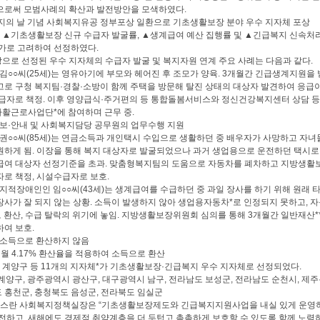
으로써 모범사례의 확산과 발전방안을 모색하였다.
지의 날 기념 사회복지유공 정부포상 일환으로 기초생활보장 분야 우수 지자체 포상
▲기초생활보장 신규 수급자 발굴률, ▲생계급여 예산 집행률 및 ▲긴급복지 신속처리
가로 고려하여 선정하였다.
으로 선정된 우수 지자체의 수급자 발굴 및 복지자원 연계 주요 사례는 다음과 같다.
 김○○씨(25세)는 영유아기에 부모와 헤어진 후 조모가 양육. 3개월간 긴급생계지원을
로 구청 복지팀·경찰·소방이 함께 주택을 방문해 탈진 상태의 대상자 발견하여 응급
급자로 책정. 이후 영양급식·주거편의 등 통합돌봄서비스와 정신건강복지센터 상담 
활근로사업단*에 참여하며 근무 중.
보·안내 및 사회복지담당 공무원의 업무수행 지원
 권○○씨(85세)는 연금소득과 개인택시 수입으로 생활하던 중 배우자가 사망하고 자녀
하게 됨. 이장을 통해 복지 대상자로 발굴되었으나 과거 생업용으로 운전하던 택시로
여 대상자 선정기준을 초과. 맞춤형복지팀의 도움으로 자동차를 폐차하고 지방생활보
로 책정, 시설수급자로 보호.
 지적장애인인 임○○씨(43세)는 생계급여를 수급하던 중 과일 장사를 하기 위해 원래
사가 잘 되지 않는 상황. 소득이 발생하지 않아 생업용자동차*로 인정되지 못하고, 
로 환산, 수급 탈락의 위기에 놓임. 지방생활보장위원회 심의를 통해 3개월간 일반재산*
여 보호.
 소득으로 환산하지 않음
 월 4.17% 환산율을 적용하여 소득으로 환산
계양구 등 11개의 지자체*가 기초생활보장·긴급복지 우수 지자체로 선정되었다.
계양구, 광주광역시 광산구, 대구광역시 남구, 전라남도 보성군, 전라남도 순천시, 제
홍천군, 충청북도 음성군, 전라북도 임실군
스란 사회복지정책실장은 “기초생활보장제도와 긴급복지지원사업을 내실 있게 운영하
전하고, 새해에도 경제적 취약계층을 더 두텁고 촘촘하게 보호할 수 있도록 함께 노력