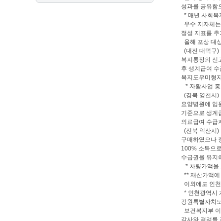
성과를 공유함
* 매년 사회복
우수 지자체는 
정성 지표를 추
올해 포상 대상
(대전 대덕구)
복지통장의 신고
후 생계급여 수
복지도우미형자
* 자활사업 홍
(경북 영천시)
요양병원에 입원
기준으로 생계급
의료급여 수급자
(전북 익산시)
구매하였으나 장
100% 소득으
수급권을 유지하
* 차량가액을
** 재산가액에
이외에도 인천 
* 인천광역시 
강원특별자치도 
보건복지부 이
감사와 격려를 