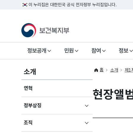
이 누리집은 대한민국 공식 전자정부 누리집입니다.
정보공개
민원
참여
정보
홈
소개
소개
제1
연혁
현장앨
하위메뉴
정부상징
펼치기
하위메뉴
조직
펼치기