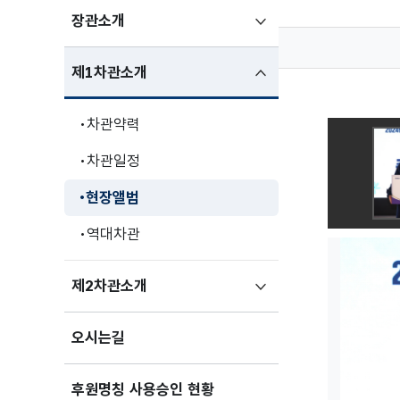
하위메뉴
장관소개
펼치기
하위메뉴
제1차관소개
펼친상태
차관약력
차관일정
현장앨범
역대차관
하위메뉴
제2차관소개
펼치기
오시는길
후원명칭 사용승인 현황