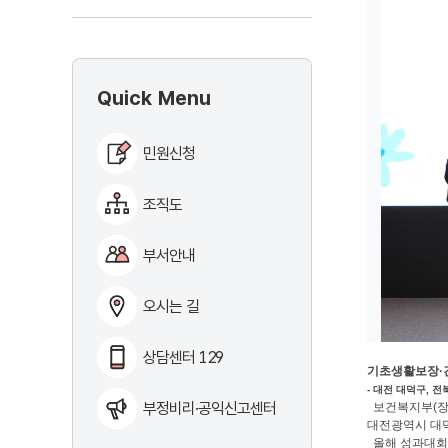
Quick Menu
민원신청
조직도
부서안내
오시는 길
상담센터 129
기초생활보장·긴
- 대전 대덕구, 
부정비리·공익신고센터
보건복지부(장관
대전광역시 대덕
올해 성과대회에