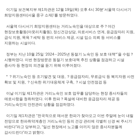
이기일 보건복지부 제1차관은 12월 19일(목) 오후 4시 30분‘서울역 다시서기
희망지원센터(서울 중구 소재)’를 방문하였다.
서울역 다시서기 희망지원센터는 거리노숙인을 대상으로 주？야간
현장보호활동(아웃리치활동), 정신건강상담, 의료서비스 연계, 응급잠자리 지원,
급식 지원, 목욕？세탁 등 편의 서비스 제공, 시설 입소 의뢰 등 서비스를
지원하는 시설이다.
정부는 지난 10월 25일 ‘2024∼2025년 동절기 노숙인 등 보호 대책*’을 수립？
시행하였다. 이번 현장방문은 동절기 보호대책 추진 상황을 점검하고 시설
종사자 등 현장의 의견을 듣기 위해 이루어졌다.
* ？위기노숙인 등 조기발견 및 대응, ？응급잠자리, 무료급식 등 복지자원 사전
확보 및 지원, ？신속한 위기대응체계 구축, ？시설 안전점검 등
이날 이기일 제1차관은 거리노숙인 보호 업무를 담당하는 현장 종사자들의
애로사항을 청취하였다. 이후 한파？폭설에 대비한 응급잠자리 제공 등
거리노숙인의 안전관리 상황을 점검하였다.
이기일 제1차관은 “전국적으로 매서운 한파가 찾아오고 이번 주말에 눈이 내릴
전망으로 한파취약계층인 거리노숙인 등의 건강 관리에 각별히 신경 써 주시기
바란다”라고 당부하고, “일선 현장에서 노고를 아끼지 않은 종사자분들께
감사드린다”라고 밝혔다.