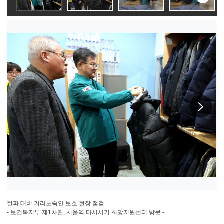
슬라
이동
다
한파 대비 거리노숙인 보호 현장 점검
- 보건복지부 제1차관, 서울역 다시서기 희망지원센터 방문 -