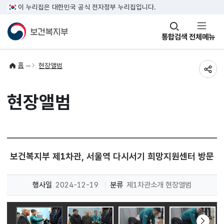
이 누리집은 대한민국 공식 전자정부 누리집입니다.
창
통합검색
전체메뉴
열기
홈
현장앨범
공유
현장앨범
보건복지부 제1차관, 서울역 다시서기 희망지원센터 방문
행사일
2024-12-19
분류
제1차관소개 현장앨범
다음