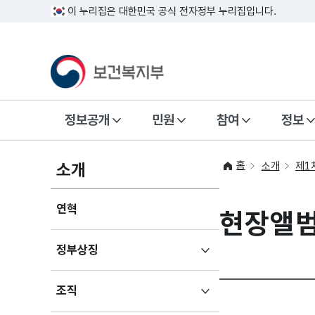
이 누리집은 대한민국 공식 전자정부 누리집입니다.
정보공개
민원
참여
정보
홈
소개
소개
제1
연혁
현장앨
하위메뉴
정부상징
펼치기
하위메뉴
조직
펼치기