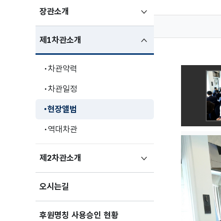
하위메뉴
장관소개
펼치기
하위메뉴
제1차관소개
펼친상태
차관약력
차관일정
현장앨범
역대차관
하위메뉴
제2차관소개
펼치기
오시는길
후원명칭 사용승인 현황