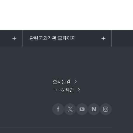
관련국외기관 홈페이지
목록
열기
오시는길
ㄱ~ㅎ색인
페이스북
x
유튜브
네이버블로그
인스타그램