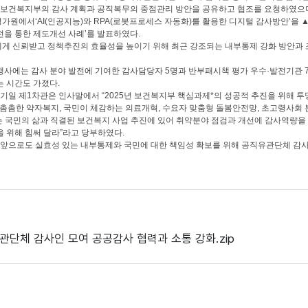
보건복지부의 감사 계획과 공직복무의 중점관리 방안을 공유하고 협조를 요청하였으며
가원에서‘AI(인공지능)와 RPA(로봇프로세스 자동화)를 활용한 디지털 감사방안
을 통한 제도개선 사례’를 발표하였다.
게 신뢰받고 정책추진의 효율성을 높이기 위해 최근 강조되는 내부통제 강화 방안과 
행사에는 감사 분야 발전에 기여한 감사담당자 5명과 반부패시책 평가 우수·발전기관 
 시간도 가졌다.
일 제1차관은 인사말에서 “2025년 보건복지부 핵심과제*의 성공적 추진을 위해 
 촘촘한 약자복지, 국민이 체감하는 의료개혁, 수요자 맞춤형 돌봄안전망, 초고령사회 
 국민의 삶과 직결된 보건복지 사업 추진에 있어 취약분야 점검과 개선에 감사역량을
 위해 힘써 달라”라고 당부하였다.
앞으로도 실효성 있는 내부통제와 국민에 대한 책임성 확보를 위해 공직유관단체 감사
단체 감사인 모여 공공감사 협력과 소통 강화.zip