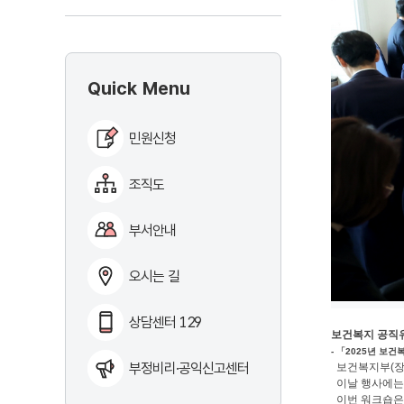
Quick Menu
민원신청
조직도
부서안내
오시는 길
상담센터 129
보건복지 공직유
- 「2025년 보
부정비리·공익신고센터
보건복지부(장관
이날 행사에는 
이번 워크숍은 