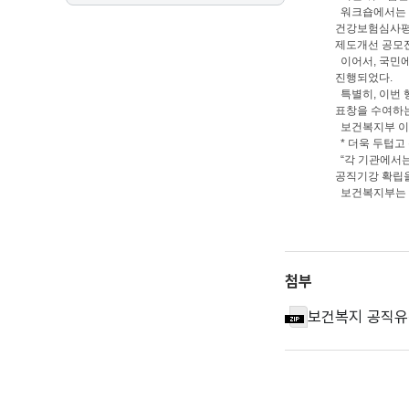
워크숍에서는 
건강보험심사평
제도개선 공모전
이어서, 국민에
진행되었다.
특별히, 이번 
표창을 수여하는
보건복지부 이기
* 더욱 두텁고
“각 기관에서는
공직기강 확립을
보건복지부는 
첨부
보건복지 공직유관