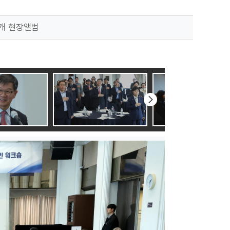
개 현장앨범
다음
슬라이드로
이동하기