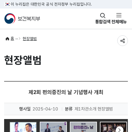
이 누리집은 대한민국 공식 전자정부 누리집입니다.
창
통합검색
전체메뉴
열기
홈
현장앨범
공유
현장앨범
제2회 편의증진의 날 기념행사 개최
행사일
2025-04-10
분류
제1차관소개 현장앨범
다음