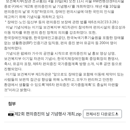
보건복지부(장관 조규홍)는 4월 10일(목) 오전 11시 서울 HW컨벤션센터(서울
종로구)에서 ‘제2회 편의증진의 날 기념행사’를 개최하였다. 매년 4월 10일을
편의증진의 날’로 지정*하였으며, 장애인 편의시설에 대한 국민의 인식을
제고하기 위해 기념식을 개최하고 있다.
* 장애인·노인·임산부 등의 편의증진 보장에 관한 법률 제6조의2(’23.3.28.)
이날 기념식에는 이기일 보건복지부 제1차관이 참석하여 편의시설의 중요성과
이동 약자를 위한 편의 증진 정책의 의의를 강조하였다. 또한,
한국장애인개발원, 한국장애인고용공단, 한국녹색기후기술원을 포함한 장애물
없는 생활환경(BF) 인증기관 임직원, 편의 증진 분야 유공자 등 200여 명이
참석하였다.
기념식은 팝페라 가수의 공연을 시작으로 편의증진의 날 홍보 영상 상영,
보건복지부 이기일 차관의 기념사, 한국지체장애인협회 중앙회장의 환영사,
축사, 유공자 표창, 제6차 편의증진 국가종합계획 방향 소개, 식후 공연 등으로
진행되었다.
이기일 보건복지부 제1차관은 “앞으로도 장애인을 포함해 이동에 제약이 있는
사람들의 보편적 접근성 향상을 위해 노력하고, 모두가 편리하고 안전한
환경에서 생활할 수 있도록‘제6차 편의증진 국가종합계획’도 충실히 마련할
것”이라고 밝혔다.
첨부
제2회 편의증진의 날 기념행사 개최.zip
전체사진 다운로드